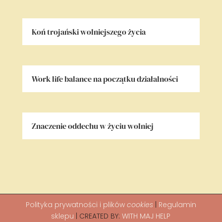
Koń trojański wolniejszego życia
Work life balance na początku działalności
Znaczenie oddechu w życiu wolniej
Polityka
prywatności i plików
cookies
|
Regulamin
sklepu
| CREATED BY:
WITH MAJ HELP