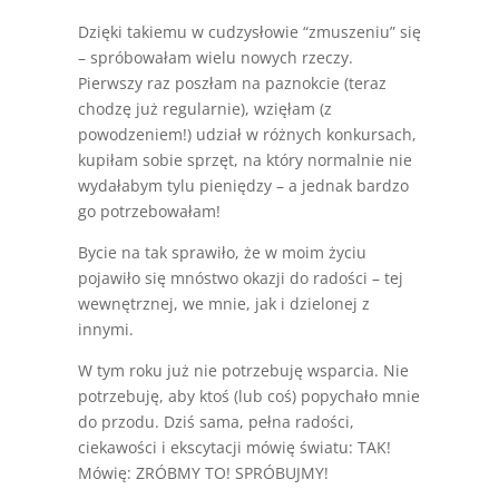
Dzięki takiemu w cudzysłowie “zmuszeniu” się
– spróbowałam wielu nowych rzeczy.
Pierwszy raz poszłam na paznokcie (teraz
chodzę już regularnie), wzięłam (z
powodzeniem!) udział w różnych konkursach,
kupiłam sobie sprzęt, na który normalnie nie
wydałabym tylu pieniędzy – a jednak bardzo
go potrzebowałam!
Bycie na tak sprawiło, że w moim życiu
pojawiło się mnóstwo okazji do radości – tej
wewnętrznej, we mnie, jak i dzielonej z
innymi.
W tym roku już nie potrzebuję wsparcia. Nie
potrzebuję, aby ktoś (lub coś) popychało mnie
do przodu. Dziś sama, pełna radości,
ciekawości i ekscytacji mówię światu: TAK!
Mówię: ZRÓBMY TO! SPRÓBUJMY!