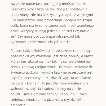
Na zlocie natomiast, poznajemy mnóstwo ludzi.
Każdy kto przyjeżdża na taki zlot jest pozytywnie
nastawiony. Nie ma lepszych, gorszych, z większymi
lub mniejszymi umiejętnościami. Spotyka się grupa
osób, która ma te same samochody i robi wspólnego
grilla. Wszyscy rzucają jedzenie na stół i
częstujcie
się!
Czy może być coś wspanialszego od tak
ogromnej serdeczności obcych ludzi?
Plusem takich zlotów jest to, że zawsze robione są
poza większymi miastami. Jest cisza, spokój, a ludzie,
którzy tam akurat są – tak jak my są nastawieni na
relaks, zabawę i odpoczynek. Dla mnie – miłośniczki
świętego spokoju – wypicie kawy na przestrzeni jest
czymś nieocenionym! Możliwość wyjścia w piżamie
na dwór – kocham! To jest dla mnie kwintesencja
wolności, szczęścia i radości. Kiedy na zlocie
obudziliśmy się z Dawidem o 6 rano i po ulicach
Uniejowa chodziłam w piżamie w myszki miki –
ambrozja.