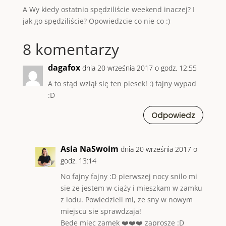
A Wy kiedy ostatnio spędziliście weekend inaczej? I
jak go spędziliście? Opowiedzcie co nie co :)
8 komentarzy
dagafox
dnia 20 września 2017 o godz. 12:55
A to stąd wziął się ten piesek! :) fajny wypad
:D
Odpowiedz
Asia NaSwoim
dnia 20 września 2017 o
godz. 13:14
No fajny fajny :D pierwszej nocy snilo mi
sie ze jestem w ciąży i mieszkam w zamku
z lodu. Powiedzieli mi, ze sny w nowym
miejscu sie sprawdzaja!
Bede miec zamek ❤️❤️❤️ zaprosze :D