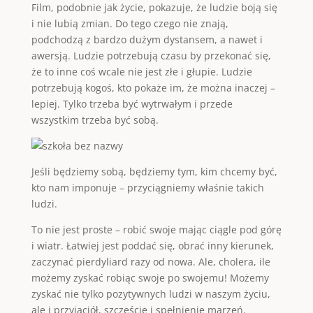
Film, podobnie jak życie, pokazuje, że ludzie boją się
i nie lubią zmian. Do tego czego nie znają,
podchodzą z bardzo dużym dystansem, a nawet i
awersją. Ludzie potrzebują czasu by przekonać się,
że to inne coś wcale nie jest złe i głupie. Ludzie
potrzebują kogoś, kto pokaże im, że można inaczej –
lepiej. Tylko trzeba być wytrwałym i przede
wszystkim trzeba być sobą.
Jeśli będziemy sobą, będziemy tym, kim chcemy być,
kto nam imponuje – przyciągniemy właśnie takich
ludzi.
To nie jest proste – robić swoje mając ciągle pod górę
i wiatr. Łatwiej jest poddać się, obrać inny kierunek,
zaczynać pierdyliard razy od nowa. Ale, cholera, ile
możemy zyskać robiąc swoje po swojemu! Możemy
zyskać nie tylko pozytywnych ludzi w naszym życiu,
ale i przyjaciół, szczęście i spełnienie marzeń.