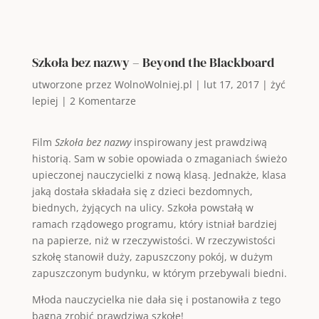
Szkoła bez nazwy – Beyond the Blackboard
utworzone przez
WolnoWolniej.pl
|
lut 17, 2017
|
żyć
lepiej
|
2 Komentarze
Film
Szkoła bez nazwy
inspirowany jest prawdziwą
historią. Sam w sobie opowiada o zmaganiach świeżo
upieczonej nauczycielki z nową klasą. Jednakże, klasa
jaką dostała składała się z dzieci bezdomnych,
biednych, żyjących na ulicy. Szkoła powstałą w
ramach rządowego programu, który istniał bardziej
na papierze, niż w rzeczywistości. W rzeczywistości
szkołę stanowił duży, zapuszczony pokój, w dużym
zapuszczonym budynku, w którym przebywali biedni.
Młoda nauczycielka nie dała się i postanowiła z tego
bagna zrobić prawdziwą szkołę!