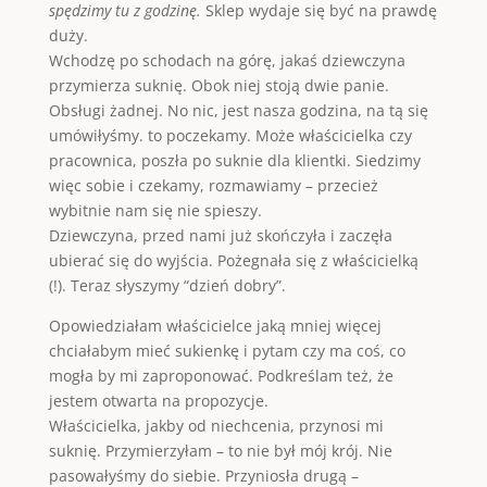
spędzimy tu z godzinę.
Sklep wydaje się być na prawdę
duży.
Wchodzę po schodach na górę, jakaś dziewczyna
przymierza suknię. Obok niej stoją dwie panie.
Obsługi żadnej. No nic, jest nasza godzina, na tą się
umówiłyśmy. to poczekamy. Może właścicielka czy
pracownica, poszła po suknie dla klientki. Siedzimy
więc sobie i czekamy, rozmawiamy – przecież
wybitnie nam się nie spieszy.
Dziewczyna, przed nami już skończyła i zaczęła
ubierać się do wyjścia. Pożegnała się z właścicielką
(!). Teraz słyszymy “dzień dobry”.
Opowiedziałam właścicielce jaką mniej więcej
chciałabym mieć sukienkę i pytam czy ma coś, co
mogła by mi zaproponować. Podkreślam też, że
jestem otwarta na propozycje.
Właścicielka, jakby od niechcenia, przynosi mi
suknię. Przymierzyłam – to nie był mój krój. Nie
pasowałyśmy do siebie. Przyniosła drugą –