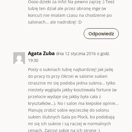
Oooo dzieki za info! Na pewno zajrzę :) Teeż
lubię ten dział ale przez obronę mge (w
koncu!) nie mialam czasu na chodzenie po
salonach… ale nadrobię! :D
Odpowiedz
Agata Zuba
dnia 12 stycznia 2016 o godz.
19:30
Posty o sukniach lubię najbardziej! Jak jadę
do pracy to przy Okrzei w salonie sukien
strasznie mi się podoba jedna suknia… tylko
niestety wygląda jakby kosztowała fortune (w
przelocie wydaje się jakby była cała z
kryształków…). No i salon ma kiepskie opinie…
Planuję zrobić sobie wycieczkę do solonu
sukien ślubnych Gala po Plock, bo podobają
mi się ich suknie i są raczej w normalnych
cenach. Zajrzyj sobie na ich stronę :)