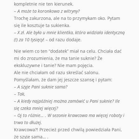
kompletnie nie ten kierunek.
– A może ta koronkowa z witryny?
Trochę zakurzona, ale na to przymykam oko. Pytam
się ile kosztuje ta sukienka.
–
X zł. Ale była u mnie klientka, która widziała identyczną
(!) za 10 tysięcy
! – od razu dodaje.
Nie wiem co ten “dodatek” miał na celu. Chciała dać
mi do zrozumienia, że ma tanie suknie? Że
ekskluzywne i tanie? Nie mam pojęcia.
Ale nie chciałam od razu skreślać salonu.
Pomyślałam, że dam jej jeszcze szansę i pytam:
– A szyje Pani suknie sama?
– Tak,
– A kiedy najpóźniej można zamówić u Pani suknie? Ile
się czeka mniej więcej?
– Oj to różnie… . W sezonie krawcowa ma więcej roboty i
trwa to dłużej.
Krawcowa?! Przecież przed chwilą powiedziała Pani,
że szyje sama… .