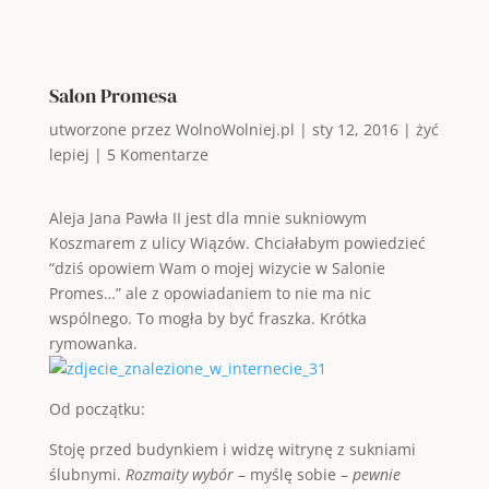
Salon Promesa
utworzone przez
WolnoWolniej.pl
|
sty 12, 2016
|
żyć
lepiej
|
5 Komentarze
Aleja Jana Pawła II jest dla mnie sukniowym
Koszmarem z ulicy Wiązów. Chciałabym powiedzieć
“dziś opowiem Wam o mojej wizycie w Salonie
Promes…” ale z opowiadaniem to nie ma nic
wspólnego. To mogła by być fraszka. Krótka
rymowanka.
Od początku:
Stoję przed budynkiem i widzę witrynę z sukniami
ślubnymi.
Rozmaity wybór
– myślę sobie –
pewnie