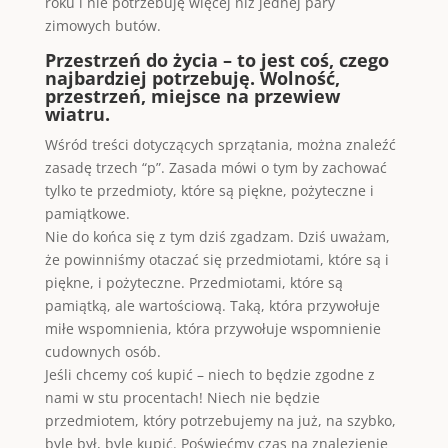
roku i nie potrzebuję więcej niż jednej pary
zimowych butów.
Przestrzeń do życia – to jest coś, czego
najbardziej potrzebuję. Wolność,
przestrzeń, miejsce na przewiew
wiatru.
Wśród treści dotyczących sprzątania, można znaleźć
zasadę trzech “p”. Zasada mówi o tym by zachować
tylko te przedmioty, które są piękne, pożyteczne i
pamiątkowe.
Nie do końca się z tym dziś zgadzam. Dziś uważam,
że powinniśmy otaczać się przedmiotami, które są i
piękne, i pożyteczne. Przedmiotami, które są
pamiątką, ale wartościową. Taką, która przywołuje
miłe wspomnienia, która przywołuje wspomnienie
cudownych osób.
Jeśli chcemy coś kupić – niech to będzie zgodne z
nami w stu procentach! Niech nie będzie
przedmiotem, który potrzebujemy na już, na szybko,
byle był, byle kupić. Poświęćmy czas na znalezienie