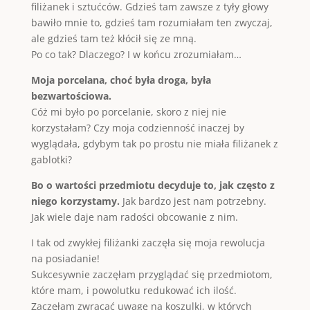
filiżanek i sztućców. Gdzieś tam zawsze z tyły głowy
bawiło mnie to, gdzieś tam rozumiałam ten zwyczaj,
ale gdzieś tam też kłócił się ze mną.
Po co tak? Dlaczego? I w końcu zrozumiałam…
Moja porcelana, choć była droga, była
bezwartościowa.
Cóż mi było po porcelanie, skoro z niej nie
korzystałam? Czy moja codzienność inaczej by
wyglądała, gdybym tak po prostu nie miała filiżanek z
gablotki?
Bo o wart
ości przedmiotu decyduje to, jak często z
niego korzystamy.
Jak bardzo jest nam potrzebny.
Jak wiele daje nam radości obcowanie z nim.
I tak od zwykłej filiżanki zaczęła się moja rewolucja
na posiadanie!
Sukcesywnie zaczęłam przyglądać się przedmiotom,
które mam, i powolutku redukować ich ilość.
Zaczęłam zwracać uwagę na koszulki, w których