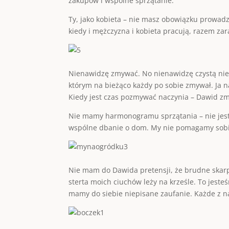
zakupów i wspólne sprzątanie.
Ty, jako kobieta – nie masz obowiązku prowad
kiedy i mężczyzna i kobieta pracują, razem za
Nienawidzę zmywać. No nienawidzę czystą nien
którym na bieżąco każdy po sobie zmywał. Ja n
Kiedy jest czas pozmywać naczynia – Dawid z
Nie mamy harmonogramu sprzątania – nie jeste
wspólne dbanie o dom. My nie pomagamy sobie
Nie mam do Dawida pretensji, że brudne skarpet
sterta moich ciuchów leży na krześle. To jes
mamy do siebie niepisane zaufanie. Każde z na