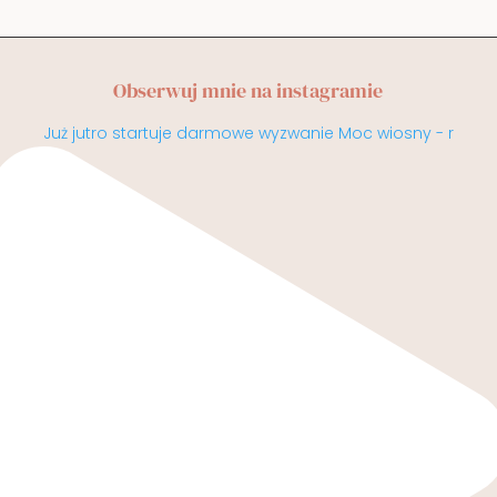
Obserwuj mnie na instagramie
Już jutro startuje darmowe wyzwanie Moc wiosny - r