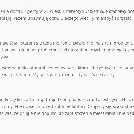
zenia domu. Żyjemy w 21 wieku i stereotyp
kobiety kury domowej
pos
rabiają, razem utrzymują dom. Dlaczego więc Ty miałabyś sprzątać,
awiścią i staram się tego nie robić. Dawid nie ma z tym problem
atomiast, nie mam problemu z odkurzaniem, myciem podłóg i okien.
mywa.
śmy współlokatorami. Jesteśmy parą, która zdecydowała się na ws
 w sprzątaniu. My sprzątamy razem – tylko różne rzeczy.
ki czy koszulka leżą drugi dzień pod łóżkiem. To jest życie. Nasze
teśmy my! Nie udajemy przed sobą pedantów. Czujemy się swobodni
s wie, że drugie nie dopuści do zapuszczenia mieszkania i nie będz