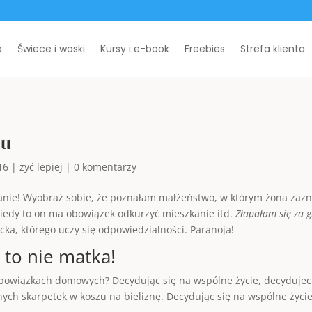
a
Świece i woski
Kursy i e-book
Freebies
Strefa klienta
mu
16
|
żyć lepiej
|
0 komentarzy
anie! Wyobraź sobie, że poznałam małżeństwo, w którym żona zazn
kiedy to on ma obowiązek odkurzyć mieszkanie itd.
Złapałam się za 
cka, którego uczy się odpowiedzialności. Paranoja!
 to nie matka!
 obowiązkach domowych? Decydując się na wspólne życie, decydujec
ch skarpetek w koszu na bieliznę. Decydując się na wspólne życie