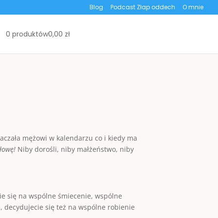
Blog
Podcast Złap oddech
O mnie
0 produktów
0,00 zł
aczała mężowi w kalendarzu co i kiedy ma
głowę!
Niby dorośli, niby małżeństwo, niby
ie się na wspólne śmiecenie, wspólne
, decydujecie się też na wspólne robienie