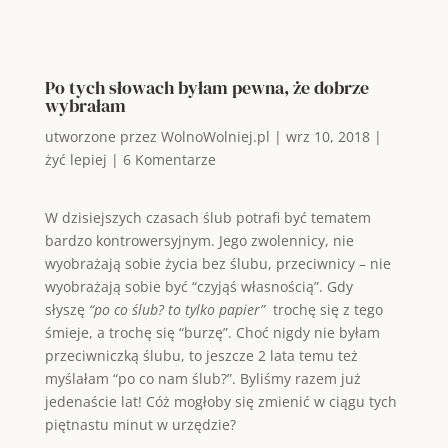
Po tych słowach byłam pewna, że dobrze
wybrałam
utworzone przez
WolnoWolniej.pl
|
wrz 10, 2018
|
żyć lepiej
|
6 Komentarze
W dzisiejszych czasach ślub potrafi być tematem
bardzo kontrowersyjnym. Jego zwolennicy, nie
wyobrażają sobie życia bez ślubu, przeciwnicy – nie
wyobrażają sobie być “czyjąś własnością”. Gdy
słyszę
“po co ślub? to tylko papier”
trochę się z tego
śmieje, a trochę się “burzę”. Choć nigdy nie byłam
przeciwniczką ślubu, to jeszcze 2 lata temu też
myślałam “po co nam ślub?”. Byliśmy razem już
jedenaście lat! Cóż mogłoby się zmienić w ciągu tych
piętnastu minut w urzędzie?