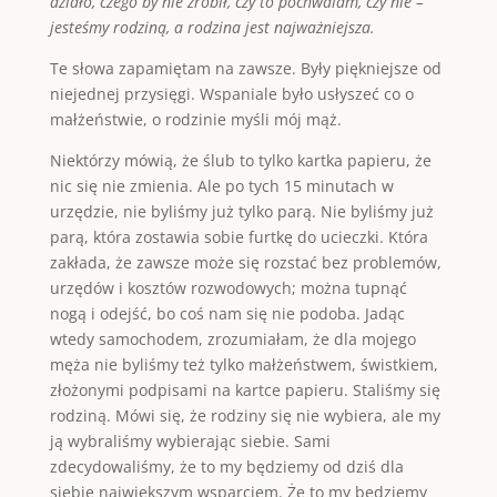
działo, czego by nie zrobił, czy to pochwalam, czy nie –
jesteśmy rodziną, a rodzina jest najważniejsza.
Te słowa zapamiętam na zawsze. Były piękniejsze od
niejednej przysięgi. Wspaniale było usłyszeć co o
małżeństwie, o rodzinie myśli mój mąż.
Niektórzy mówią, że ślub to tylko kartka papieru, że
nic się nie zmienia. Ale po tych 15 minutach w
urzędzie, nie byliśmy już tylko parą. Nie byliśmy już
parą, która zostawia sobie furtkę do ucieczki. Która
zakłada, że zawsze może się rozstać bez problemów,
urzędów i kosztów rozwodowych; można tupnąć
nogą i odejść, bo coś nam się nie podoba. Jadąc
wtedy samochodem, zrozumiałam, że dla mojego
męża nie byliśmy też tylko małżeństwem, świstkiem,
złożonymi podpisami na kartce papieru. Staliśmy się
rodziną. Mówi się, że rodziny się nie wybiera, ale my
ją wybraliśmy wybierając siebie. Sami
zdecydowaliśmy, że to my będziemy od dziś dla
siebie największym wsparciem. Że to my będziemy