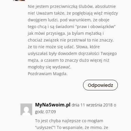
Nie jestem przeciwniczką ślubów, absolutnie
nie! Uważam także, że pogłębiają więź między
dwojgiem ludzi, pod warunkiem, że oboje
tego chcą i są świadomi “praw i obowiązków”
jak mòwi przysięga. Ja byĺam mężatką i
chociaż związek nie przetrwał to nie znaczy,
że to nie może się udać. Słowa, które
usłyszałaś były dowodem dojrzałości Twojego
męża, a czasem to znaczy dużo więcej niż
mogłoby się wydawać.
Pozdrawiam Magda.
Odpowiedz
MyNaSwoim.pl
dnia 11 września 2018 o
godz. 07:09
To jest chyba najlepsze co mogłam
“usłyszeć”! To wspaniale, że mimo, że