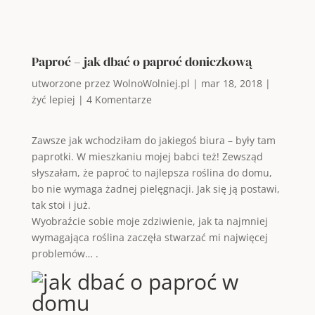
Paproć – jak dbać o paproć doniczkową
utworzone przez
WolnoWolniej.pl
|
mar 18, 2018
|
żyć lepiej
|
4 Komentarze
Zawsze jak wchodziłam do jakiegoś biura – były tam
paprotki. W mieszkaniu mojej babci też! Zewsząd
słyszałam, że paproć to najlepsza roślina do domu,
bo nie wymaga żadnej pielęgnacji. Jak się ją postawi,
tak stoi i już.
Wyobraźcie sobie moje zdziwienie, jak ta najmniej
wymagająca roślina zaczęła stwarzać mi najwięcej
problemów… .