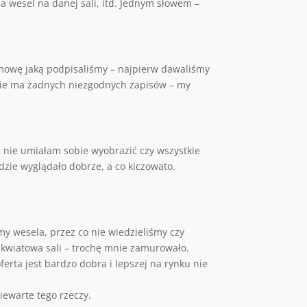
a wesel na danej sali, itd. Jednym słowem –
umowę jaką podpisaliśmy – najpierw dawaliśmy
, nie ma żadnych niezgodnych zapisów – my
e nie umiałam sobie wyobrazić czy wszystkie
zie wyglądało dobrze, a co kiczowato.
my wesela, przez co nie wiedzieliśmy czy
a kwiatowa sali – trochę mnie zamurowało.
erta jest bardzo dobra i lepszej na rynku nie
iewarte tego rzeczy.