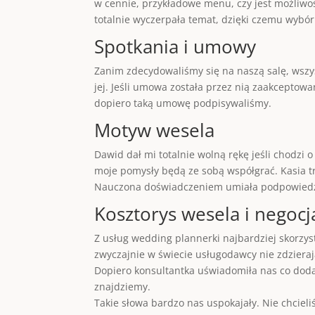
w cennie, przykładowe menu, czy jest możliwość
totalnie wyczerpała temat, dzięki czemu wybór t
Spotkania i umowy
Zanim zdecydowaliśmy się na naszą salę, wszy
jej. Jeśli umowa została przez nią zaakceptow
dopiero taką umowę podpisywaliśmy.
Motyw wesela
Dawid dał mi totalnie wolną rękę jeśli chodzi
moje pomysły będą ze sobą współgrać. Kasia t
Nauczona doświadczeniem umiała podpowiedzie
Kosztorys wesela i negocj
Z usług wedding plannerki najbardziej skorzys
zwyczajnie w świecie usługodawcy nie zdzieraj
Dopiero konsultantka uświadomiła nas co dodat
znajdziemy.
Takie słowa bardzo nas uspokajały. Nie chciel