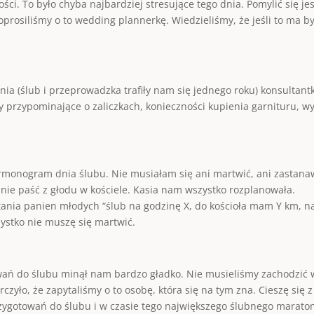
i. To było chyba najbardziej stresujące tego dnia. Pomylić się jes
Poprosiliśmy o to wedding plannerkę. Wiedzieliśmy, że jeśli to ma b
 (ślub i przeprowadzka trafiły nam się jednego roku) konsultantk
 przypominające o zaliczkach, konieczności kupienia garnituru, 
onogram dnia ślubu. Nie musiałam się ani martwić, ani zastanawi
 by nie paść z głodu w kościele. Kasia nam wszystko rozplanowała.
pytania panien młodych “ślub na godzinę X, do kościoła mam Y km,
ystko nie muszę się martwić.
wań do ślubu minął nam bardzo gładko. Nie musieliśmy zachodzić w
rczyło, że zapytaliśmy o to osobę, która się na tym zna. Cieszę się z
przygotowań do ślubu i w czasie tego największego ślubnego marato