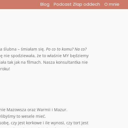
Blog
Podcast Złap oddech
O mnie
a ślubna – śmiałam się.
Po co to komu? Na co?
się nie spodziewała, że to właśnie MY będziemy
ła tak jak na filmach. Nasza konsultantka nie
 roku!
renie Mazowsza oraz Warmii i Mazur.
elibyśmy to wesele mieć.
ę, czy jest korkowe i ile wynosi, czy tort jest