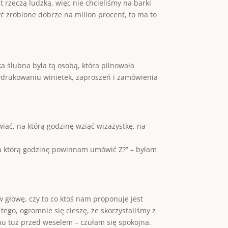
t rzeczą ludzką, więc nie chcieliśmy na barki
yć zrobione dobrze na milion procent, to ma to
a ślubna była tą osobą, która pilnowała
wydrukowaniu winietek, zaproszeń i zamówienia
ać, na którą godzinę wziąć wizażystkę, na
 na którą godzinę powinnam umówić Z?” – byłam
 głowę, czy to co ktoś nam proponuje jest
 tego, ogromnie się cieszę, że skorzystaliśmy z
nu tuż przed weselem – czułam się spokojna.