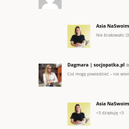
Asia NaSwoi
Nie brakowało :
Dagmara | socjopatka.pl
d
Coż mogę powiedzieć – nie wiem 
Asia NaSwoi
<3 dziękuję <3