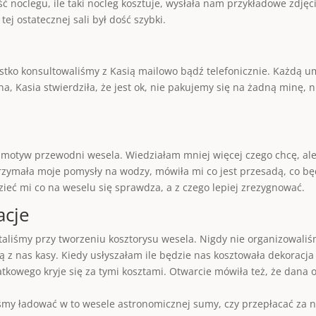
 noclegu, ile taki nocleg kosztuje, wysłała nam przykładowe zdjęci
ej ostatecznej sali był dość szybki.
stko konsultowaliśmy z Kasią mailowo bądź telefonicznie. Każdą 
ana, Kasia stwierdziła, że jest ok, nie pakujemy się na żadną minę
 o motyw przewodni wesela. Wiedziałam mniej więcej czego chcę, al
rzymała moje pomysły na wodzy, mówiła mi co jest przesadą, co będ
ć mi co na weselu się sprawdza, a z czego lepiej zrezygnować.
acje
taliśmy przy tworzeniu kosztorysu wesela. Nigdy nie organizowaliś
ą z nas kasy. Kiedy usłyszałam ile będzie nas kosztowała dekoracj
kowego kryje się za tymi kosztami. Otwarcie mówiła też, że dana of
iśmy ładować w to wesele astronomicznej sumy, czy przepłacać za n