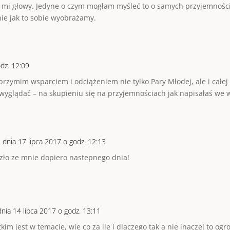
ło mi głowy. Jedyne o czym mogłam myśleć to o samych przyjemnoś
knie jak to sobie wyobrażamy.
odz. 12:09
rzymim wsparciem i odciążeniem nie tylko Pary Młodej, ale i całej
wyglądać – na skupieniu się na przyjemnościach jak napisałaś we wp
m
dnia 17 lipca 2017 o godz. 12:13
eszło ze mnie dopiero nastepnego dnia!
dnia 14 lipca 2017 o godz. 13:11
kim jest w temacie, wie co za ile i dlaczego tak a nie inaczej to o