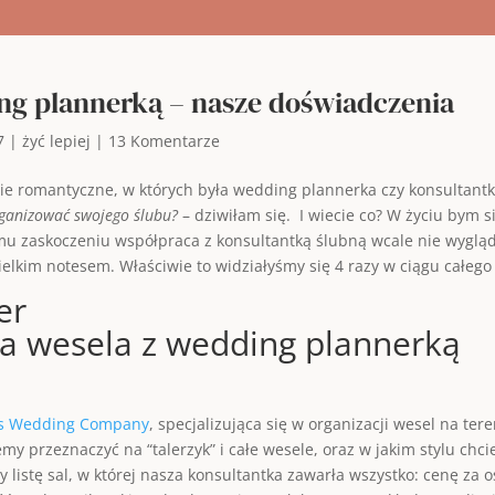
ing plannerką – nasze doświadczenia
7
|
żyć lepiej
|
13 Komentarze
e romantyczne, w których była wedding plannerka czy konsultantk
rganizować swojego ślubu?
– dziwiłam się. I wiecie co? W życiu bym 
u zaskoczeniu współpraca z konsultantką ślubną wcale nie wygląda
ielkim notesem. Właściwie to widziałyśmy się 4 razy w ciągu całego
ja wesela z wedding plannerką
es Wedding Company
, specjalizująca się w organizacji wesel na te
my przeznaczyć na “talerzyk” i całe wesele, oraz w jakim stylu chci
stę sal, w której nasza konsultantka zawarła wszystko: cenę za osob