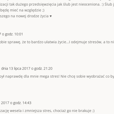
zacji tak dużego przedsięwzięcia jak ślub jest nieoceniona. :) Ślu
y będę mieć na względzie ;)
szego na nowej drodze życia ♥
7 o godz. 10:01
obie sprawę, że to bardzo ułatwia życie…I odejmuje stresów, a to 
m
dnia 13 lipca 2017 o godz. 21:20
 był naprawdę dla mnie mega stres! Nie chcę sobie wyobrażać co by 
a 2017 o godz. 14:43
ację wesela i zmniejsza stres, chociaż go nie brakuje ;)