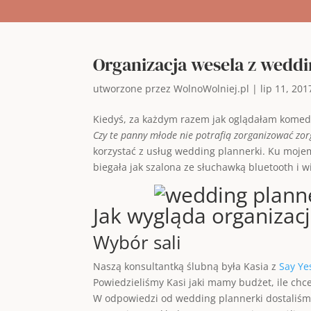
Organizacja wesela z wedd
utworzone przez
WolnoWolniej.pl
|
lip 11, 201
Kiedyś, za każdym razem jak oglądałam komedi
Czy te panny młode nie potrafią zorganizować zo
korzystać z usług wedding plannerki. Ku mojem
biegała jak szalona ze słuchawką bluetooth i w
Jak wygląda organizac
Wybór sali
Naszą konsultantką ślubną była Kasia z
Say Y
Powiedzieliśmy Kasi jaki mamy budżet, ile chce
W odpowiedzi od wedding plannerki dostaliśmy li