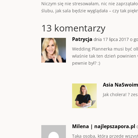
Niczym się nie stresowałam, nic nie zaprząta
ślubu, jak sala będzie wyglądała – czy tak pię
13 komentarzy
Patrycja
dnia 17 lipca 2017 o g
Wedding Plannerka musi być olb
właśnie tak ten dzień powinien 
pewnie był? :)
Asia NaSwoi
Jak cholera! ? z
Milena | najlepszapora.pl
Taka osoba, która przede wszyst