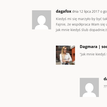
dagafox
dnia 12 lipca 2017 o go
Kiedyś mi się marzyło by być ta
Fajnie, że współpraca Wam się u
Jak mnie kiedyś ślub dopadnie,t
Dagmara | soc
“Jak mnie kiedyś
d
??