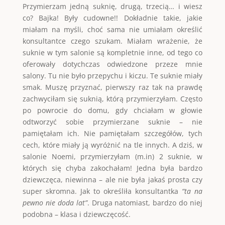
Przymierzam jedną suknię, drugą, trzecią… i wiesz
co? Bajka! Były cudowne!! Dokładnie takie, jakie
miałam na myśli, choć sama nie umiałam określić
konsultantce czego szukam. Miałam wrażenie, że
suknie w tym salonie są kompletnie inne, od tego co
oferowały dotychczas odwiedzone przeze mnie
salony. Tu nie było przepychu i kiczu. Te suknie miały
smak. Muszę przyznać, pierwszy raz tak na prawdę
zachwyciłam się suknią, którą przymierzyłam. Często
po powrocie do domu, gdy chciałam w głowie
odtworzyć sobie przymierzane suknie – nie
pamiętałam ich. Nie pamiętałam szczegółów, tych
cech, które miały ją wyróżnić na tle innych. A dziś, w
salonie Noemi, przymierzyłam (m.in) 2 suknie, w
których się chyba zakochałam! Jedna była bardzo
dziewczęca, niewinna – ale nie była jakaś prosta czy
super skromna. Jak to określiła konsultantka
“ta na
pewno nie doda lat”
. Druga natomiast, bardzo do niej
podobna – klasa i dziewczęcość.