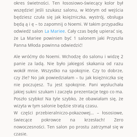
okres świetności. Ten łososiowo-świecący kolor był
wszędzie! Jeśli szukasz salonu, w którym od wejścia
będziesz czuła się jak księżniczka, wystrój, obsługa
będą ą i ę – to zapomnij o Noemi. W takim przypadku
odwiedź salon
La Mariee
. Cały czas będę upierać się,
że La Mariee powinien być 1 salonem jaki Przyszła
Panna Młoda powinna odwiedzić!
Ale wróćmy do Noemi. Wchodzę do salonu i widzę 2
panie za ladą. Nie było jakiegoś skakania od razu
wokół mnie. Wszystko na spokojnie. Czy to dobrze,
czy źle? No jak powiedziałam – tu jak księżniczka się
nie poczujesz. Tu jest spokojnie. Pani wysłuchała
jakiej sukni szukam i zaczęła prezentacje tego co ma.
Poszło szybko! Na tyle szybko, że obawiałam się, że
wizyta w tym salonie będzie stratą czasu.
W części przebieralniczo-pokazowej… – łososiowe,
świecące pokrowce na krzesłach! Zero
nowoczesności. Ten salon po prostu zatrzymał się w
czasie.