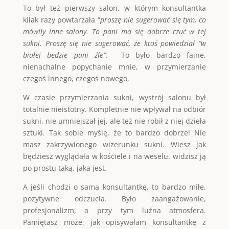
To był też pierwszy salon, w którym konsultantka
kilak razy powtarzała “
proszę nie sugerować się tym, co
mówiły inne salony. To pani ma się dobrze czuć w tej
sukni. Proszę się nie sugerować, że ktoś powiedział “w
białej będzie pani źle”
. To było bardzo fajne,
nienachalne popychanie mnie, w przymierzanie
czegoś innego, czegoś nowego.
W czasie przymierzania sukni, wystrój salonu był
totalnie nieistotny. Kompletnie nie wpływał na odbiór
sukni, nie umniejszał jej, ale też nie robił z niej dzieła
sztuki. Tak sobie myślę, że to bardzo dobrze! Nie
masz zakrzywionego wizerunku sukni. Wiesz jak
będziesz wyglądała w kościele i na weselu. widzisz ją
po prostu taką, jaka jest.
A jeśli chodzi o samą konsultantkę, to bardzo miłe,
pozytywne odczucia. Było zaangażowanie,
profesjonalizm, a przy tym luźna atmosfera.
Pamiętasz może, jak opisywałam konsultantkę z