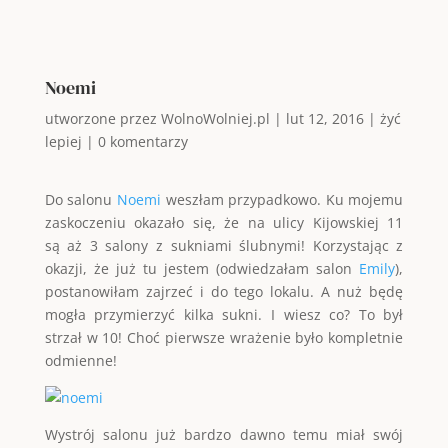
Noemi
utworzone przez
WolnoWolniej.pl
|
lut 12, 2016
|
żyć
lepiej
|
0 komentarzy
Do salonu
Noemi
weszłam przypadkowo. Ku mojemu
zaskoczeniu okazało się, że na ulicy Kijowskiej 11
są aż 3 salony z sukniami ślubnymi! Korzystając z
okazji, że już tu jestem (odwiedzałam salon
Emily
),
postanowiłam zajrzeć i do tego lokalu. A nuż będę
mogła przymierzyć kilka sukni. I wiesz co? To był
strzał w 10! Choć pierwsze wrażenie było kompletnie
odmienne!
Wystrój salonu już bardzo dawno temu miał swój