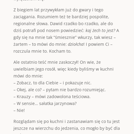
Z biegiem lat przywykłam już do gwary i tego
zaciągania. Rozumiem też te bardziej pospolite,
regionalne słowa. Dawid rzadko bo rzadko, ale do
dziś potrafi pod nosem powiedzieć:
kaj żech to jest?
A
gdy się na mnie tak “śmiesznie” wkurzy, tak wiesz –
żartem – to mówi do mnie:
dziołcha
! I powiem Ci –
rozczula mnie to. Kocham to.
Ale ostatnio teść mnie zaskoczył! On wie, że
uwielbiam jego rosół, więc kiedy byliśmy w kuchni
mówi do mnie:
– Zobacz, to dla Ciebie – i pokazuje nic.
– Okej, ale co? – pytam nie bardzo rozumiejąc.
– Krauzy – mówi zadowolona teściowa.
– W sensie… sałatka jarzynowa?
– Nie!
Rozglądam się po kuchni i zastanawiam się co tu jest
jeszcze na wierzchu do jedzenia, co mogło by być dla