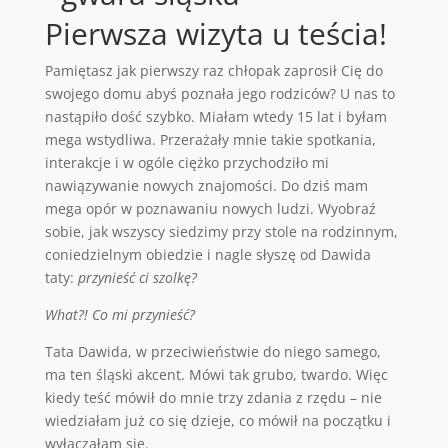
Pierwsza wizyta u teścia!
Pamiętasz jak pierwszy raz chłopak zaprosił Cię do
swojego domu abyś poznała jego rodziców? U nas to
nastąpiło dość szybko. Miałam wtedy 15 lat i byłam
mega wstydliwa. Przerażały mnie takie spotkania,
interakcje i w ogóle ciężko przychodziło mi
nawiązywanie nowych znajomości. Do dziś mam
mega opór w poznawaniu nowych ludzi. Wyobraź
sobie, jak wszyscy siedzimy przy stole na rodzinnym,
coniedzielnym obiedzie i nagle słyszę od Dawida
taty:
przynieść ci szolkę?
What?! Co mi przynieść?
Tata Dawida, w przeciwieństwie do niego samego,
ma ten śląski akcent. Mówi tak grubo, twardo. Więc
kiedy teść mówił do mnie trzy zdania z rzędu – nie
wiedziałam już co się dzieje, co mówił na początku i
wyłączałam się.