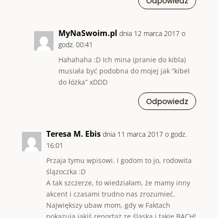
Odpowiedz
MyNaSwoim.pl
dnia 12 marca 2017 o
godz. 00:41
Hahahaha :D Ich mina (pranie do kibla)
musiała być podobna do mojej jak “kibel
do łóżka” xDDD
Odpowiedz
Teresa M. Ebis
dnia 11 marca 2017 o godz.
16:01
Przaja tymu wpisowi. I godom to jo, rodowita
ślązoczka :D
A tak szczerze, to wiedziałam, że mamy inny
akcent i czasami trudno nas zrozumieć.
Największy ubaw mom, gdy w Faktach
pokazują jakiś reportaż ze śląska i takie BACH!