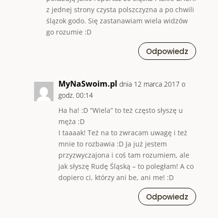
z jednej strony czysta polszczyzna a po chwili
ślązok godo. Się zastanawiam wiela widzów
go rozumie :D
Odpowiedz
MyNaSwoim.pl
dnia 12 marca 2017 o
godz. 00:14
Ha ha! :D “Wiela” to też często słyszę u
męża :D
I taaaak! Też na to zwracam uwagę i też
mnie to rozbawia :D Ja już jestem
przyzwyczajona i coś tam rozumiem, ale
jak słyszę Rudę Śląską – to poległam! A co
dopiero ci, którzy ani be, ani me! :D
Odpowiedz