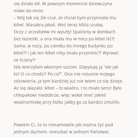
się działo itd. W pewnym momencie dziewczyna
mówi do mnie:
– Mój tak się źle czuł, że chciał bym przyniosła mu
kibel. Masakra jakaś. Weź teraz kibla szukaj.
Oczy z oczodołów mi wyszły! Spaliśmy w domkach
bez łazienki, a ona miała mu w nocy po kibel iść?!
Sama, w nocy, po ciemku do innego budynku po
kibel?! I jak ten kibel niby miała przynieść?! Wyrwać
ze ściany?!
Nie wierzyłam własnym uszom. Dopytuję ją “ale jak
to? O co chodzi? Po co?”. Ona nie rozumie mojego
zdziwienia, ja tym bardziej już nie wiem co się dzieje.
Aż się okazało: kibel – to wiadro. I to miało sens! Było
chłopakowi niedobrze, więc wołał mieć jakieś
wiadro/miskę przy łóżku jakby go za bardzo zmuliło.
Powiem Ci, że to niesamowite jak można żyć pod
jednym dachem, mieszkać w jednym Państwie,