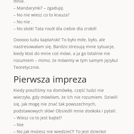
mnie.
– Mandarynki? – zgaduję.
– No nie wiesz co to krauza?
– No nie .
– No słoik! Tata rosół dla ciebie dla zrobił!
Oooooo ludu kapłański! To było miłe, było, ale
nastresowałam się. Bardzo stresują mnie sytuacje,
kiedy ktoś do mnie coś mówi, a ja go totalnie nie
rozumiem – mimo, że mówimy w tym samym języku!
Teoretycznie.
Pierwsza impreza
Kiedy poszliśmy na domówkę, część ludzi nie
wierzyła, gdy mówiłam, że ich nie rozumiem. Dziwili
się, jak mogę nie znać tak powszechnych,
podstawowych słów! Obsiedli mnie dookoła i pytali:
– Wiesz co to jest bajtel?
– Nie
– No jak możesz nie wiedzieć?! To jest dziecko!