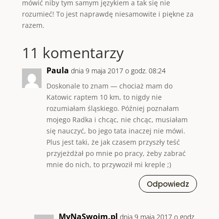
mówić niby tym samym językiem a tak się nie
rozumieć! To jest naprawdę niesamowite i piękne za
razem.
11 komentarzy
Paula
dnia 9 maja 2017 o godz. 08:24
Doskonale to znam — chociaż mam do
Katowic raptem 10 km, to nigdy nie
rozumiałam śląskiego. Później poznałam
mojego Radka i chcąc, nie chcąc, musiałam
się nauczyć, bo jego tata inaczej nie mówi.
Plus jest taki, że jak czasem przyszły teść
przyjeżdżał po mnie po pracy, żeby zabrać
mnie do nich, to przywoził mi kreple ;)
Odpowiedz
MyNaSwoim.pl
dnia 9 maja 2017 o godz.