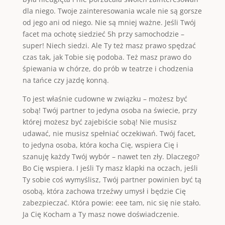
dla niego. Twoje zainteresowania wcale nie są gorsze
od jego ani od niego. Nie są mniej ważne. Jeśli Twój
facet ma ochotę siedzieć 5h przy samochodzie –
super! Niech siedzi. Ale Ty też masz prawo spędzać
czas tak, jak Tobie się podoba. Też masz prawo do
śpiewania w chórze, do prób w teatrze i chodzenia
na tańce czy jazdę konną.
To jest właśnie cudowne w związku – możesz być
sobą! Twój partner to jedyna osoba na świecie, przy
której możesz być zajebiście sobą! Nie musisz
udawać, nie musisz spełniać oczekiwań. Twój facet,
to jedyna osoba, która kocha Cię, wspiera Cię i
szanuję każdy Twój wybór – nawet ten zły. Dlaczego?
Bo Cię wspiera. I jeśli Ty masz klapki na oczach, jeśli
Ty sobie coś wymyślisz, Twój partner powinien być tą
osobą, która zachowa trzeźwy umysł i będzie Cię
zabezpieczać. Która powie: eee tam, nic się nie stało.
Ja Cię Kocham a Ty masz nowe doświadczenie.