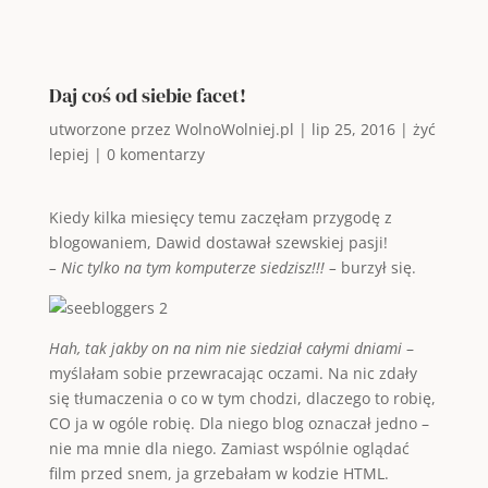
Daj coś od siebie facet!
utworzone przez
WolnoWolniej.pl
|
lip 25, 2016
|
żyć
lepiej
|
0 komentarzy
Kiedy kilka miesięcy temu zaczęłam przygodę z
blogowaniem, Dawid dostawał szewskiej pasji!
– Nic tylko na tym komputerze siedzisz!!! –
burzył się.
Hah, tak jakby on na nim nie siedział całymi dniami
–
myślałam sobie przewracając oczami. Na nic zdały
się tłumaczenia o co w tym chodzi, dlaczego to robię,
CO ja w ogóle robię. Dla niego blog oznaczał jedno –
nie ma mnie dla niego. Zamiast wspólnie oglądać
film przed snem, ja grzebałam w kodzie HTML.