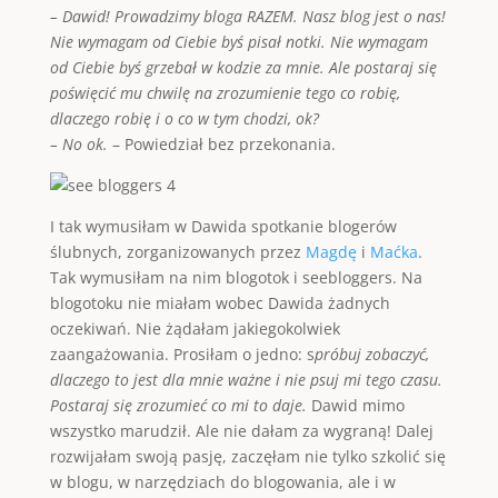
– Dawid! Prowadzimy bloga RAZEM. Nasz blog jest o nas!
Nie wymagam od Ciebie byś pisał notki. Nie wymagam
od Ciebie byś grzebał w kodzie za mnie. Ale postaraj się
poświęcić mu chwilę na zrozumienie tego co robię,
dlaczego robię i o co w tym chodzi, ok?
– No ok.
– Powiedział bez przekonania.
I tak wymusiłam w Dawida spotkanie blogerów
ślubnych, zorganizowanych przez
Magdę
i
Maćka
.
Tak wymusiłam na nim blogotok i seebloggers. Na
blogotoku nie miałam wobec Dawida żadnych
oczekiwań. Nie żądałam jakiegokolwiek
zaangażowania. Prosiłam o jedno: s
próbuj zobaczyć,
dlaczego to jest dla mnie ważne i nie psuj mi tego czasu.
Postaraj się zrozumieć co mi to daje.
Dawid mimo
wszystko marudził. Ale nie dałam za wygraną! Dalej
rozwijałam swoją pasję, zaczęłam nie tylko szkolić się
w blogu, w narzędziach do blogowania, ale i w