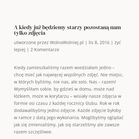
A kiedy już będziemy starzy pozostaną nam
tylko zdjęcia
utworzone przez
WolnoWolniej.pl
|
lis 8, 2016
|
żyć
lepiej
|
2 Komentarze
Kiedy zamieszkaliśmy razem wiedziałam jedno –
chcę mieć jak najwięcej wspólnych zdjęć. Nie miejsc,
w których byliśmy, nie nas, ale
solo
. Nas – razem!
Wymyśliłam sobie, by gdzieś w domu, może nad
łóżkiem, może w korytarzu – wisiały nasze zdjęcia w
formie osi czasu z każdej rocznicy ślubu. Rok w rok
dodawalibyśmy jedno zdjęcie. Każde zdjęcie byłoby
w ramce z datą jego wykonania. Moglibyśmy oglądać
jak się zmienialiśmy, jak się starzeliśmy ale zawsze
razem szczęśliwie.