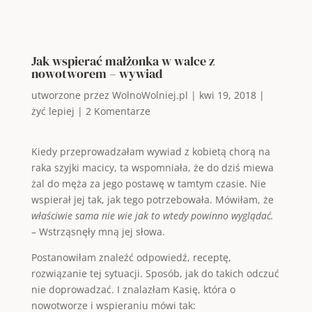
Jak wspierać małżonka w walce z
nowotworem – wywiad
utworzone przez
WolnoWolniej.pl
|
kwi 19, 2018
|
żyć lepiej
|
2 Komentarze
Kiedy przeprowadzałam wywiad z kobietą chorą na
raka szyjki macicy, ta wspomniała, że do dziś miewa
żal do męża za jego postawę w tamtym czasie. Nie
wspierał jej tak, jak tego potrzebowała. Mówiłam, że
właściwie sama nie wie jak to wtedy powinno wyglądać.
– Wstrząsnęły mną jej słowa.
Postanowiłam znaleźć odpowiedź, receptę,
rozwiązanie tej sytuacji. Sposób, jak do takich odczuć
nie doprowadzać. I znalazłam Kasię, która o
nowotworze i wspieraniu mówi tak: