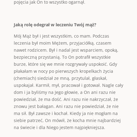
pojęcia jak On to wszystko ogarnął.
Jaką rolę odegrał w leczeniu Twój mąż?
Mój Mąż był i jest wszystkim, co mam. Podczas
leczenia był moim Mężem, przyjaciółką, czasem
nawet rodzicem. Był i nadal jest wsparciem, opoką,
bezpieczną przystanią. To On potrafił wszystkie
burze, które się we mnie rozgrywały uspokoić. Gdy
płakałam w nocy po pierwszych kropelkach życia
(chemiach) siedział ze mną, przytulał, głaskał,
uspokajał. Karmił, mył, pracował i gotował. Nagle cały
dom i ja byliśmy na Jego głowie, a On ani razu nie
powiedział, że ma dość. Ani razu nie nakrzyczał, że
znowu jest bałagan. Ani razu nie powiedział, że nie
ma sił. Był zawsze i kochał. Kiedy ja nie mogłam na
siebie patrzeć, On mówił, że kocha mnie najbardziej
na świecie i dla Niego jestem najpiękniejsza.