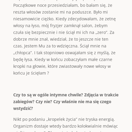
Początkowe noce przesiedziałam, bo bałam się, że
reszta włosów zostanie mi na poduszce. Było mi
niesamowicie ciężko. Kiedy zdecydowałam, że zetnę
włosy na łyso, mój fryzjer zamknął salon, żebym
czuła się bezpiecznie i nie ściął mi ich na „zero”. Za
dobrze mnie znał, wiedział, że to jeszcze nie ten
czas. Jestem Mu za to wdzięczna. Ściął mnie na
„chłopca”. I tak stopniowo oswajałam się z myślą, że
będę łysa. Kiedy w końcu zobaczyłam małe czarne
kropki na głowie, które zwiastowały nowe włosy w
końcu je ścięłam ?
Czy to są w ogóle intymne chwile? Zdjęcia w trakcie
zabiegów? Czy nie? Czy właśnie nie ma się czego
wstydzić?
Nikt po podaniu „kropelek życia” nie tryska energią.
Organizm dostaje wtedy bardzo kolokwialnie mówiąc