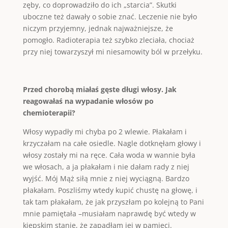
zęby, co doprowadziło do ich „starcia”. Skutki
uboczne też dawały o sobie znać. Leczenie nie było
niczym przyjemny, jednak najważniejsze, że
pomogło. Radioterapia też szybko zleciała, chociaż
przy niej towarzyszył mi niesamowity ból w przełyku.
Przed chorobą miałaś gęste długi włosy. Jak
reagowałaś na wypadanie włosów po
chemioterapii?
Włosy wypadły mi chyba po 2 wlewie. Płakałam i
krzyczałam na całe osiedle. Nagle dotknęłam głowy i
włosy zostały mi na ręce. Cała woda w wannie była
we włosach, a ja płakałam i nie dałam rady z niej
wyjść. Mój Mąż siłą mnie z niej wyciągną. Bardzo
płakałam. Poszliśmy wtedy kupić chustę na głowę, i
tak tam płakałam, że jak przyszłam po kolejną to Pani
mnie pamiętała –musiałam naprawdę być wtedy w
kiepskim stanie, że zapadłam jej w pamięci.