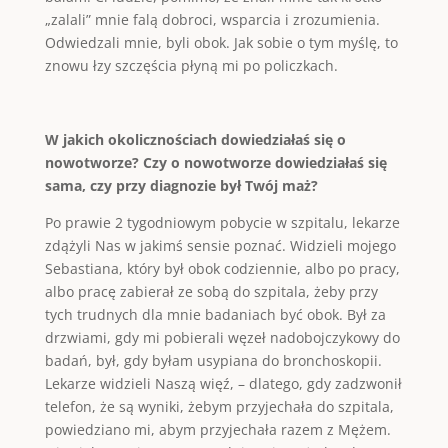
„zalali” mnie falą dobroci, wsparcia i zrozumienia.
Odwiedzali mnie, byli obok. Jak sobie o tym myślę, to
znowu łzy szczęścia płyną mi po policzkach.
W jakich okolicznościach dowiedziałaś się o
nowotworze? Czy o nowotworze dowiedziałaś się
sama, czy przy diagnozie był Twój maż?
Po prawie 2 tygodniowym pobycie w szpitalu, lekarze
zdążyli Nas w jakimś sensie poznać. Widzieli mojego
Sebastiana, który był obok codziennie, albo po pracy,
albo pracę zabierał ze sobą do szpitala, żeby przy
tych trudnych dla mnie badaniach być obok. Był za
drzwiami, gdy mi pobierali węzeł nadobojczykowy do
badań, był, gdy byłam usypiana do bronchoskopii.
Lekarze widzieli Naszą więź, – dlatego, gdy zadzwonił
telefon, że są wyniki, żebym przyjechała do szpitala,
powiedziano mi, abym przyjechała razem z Mężem.