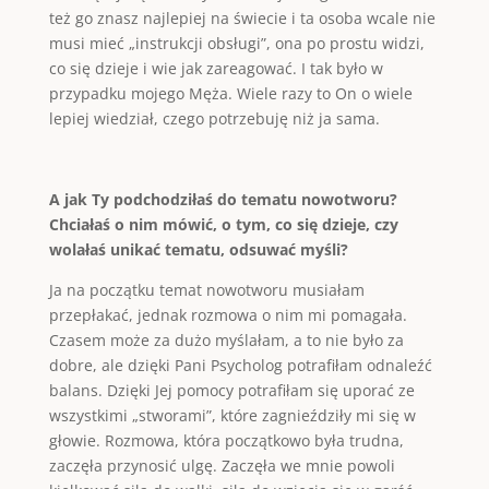
też go znasz najlepiej na świecie i ta osoba wcale nie
musi mieć „instrukcji obsługi”, ona po prostu widzi,
co się dzieje i wie jak zareagować. I tak było w
przypadku mojego Męża. Wiele razy to On o wiele
lepiej wiedział, czego potrzebuję niż ja sama.
A jak Ty podchodziłaś do tematu nowotworu?
Chciałaś o nim mówić, o tym, co się dzieje, czy
wolałaś unikać tematu, odsuwać myśli?
Ja na początku temat nowotworu musiałam
przepłakać, jednak rozmowa o nim mi pomagała.
Czasem może za dużo myślałam, a to nie było za
dobre, ale dzięki Pani Psycholog potrafiłam odnaleźć
balans. Dzięki Jej pomocy potrafiłam się uporać ze
wszystkimi „stworami”, które zagnieździły mi się w
głowie. Rozmowa, która początkowo była trudna,
zaczęła przynosić ulgę. Zaczęła we mnie powoli