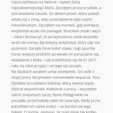
najszczęśliwsza na świecie – byłam Żoną
najcudowniejszego Męża. Zaczęłam pracę w szkole, a
tam wiadomo zarazki. Za oknem jesień, która powoli
witała się z zimą, więc przeziębienie było czymś
nieuniknionym. Zaczęłam się martwić, gdy pierwszy
antybiotyk wcale nie pomagał. Straciłam smak i węch
– lekarz tłumaczył, że po wyleczeniu zatok wszystko
wróci do normy. Był kolejny antybiotyk, który ulgi nie
przynosił. Zaczęły mnie boleć stawy, nogi spuchły.
Coraz większy problem sprawiało mi poruszanie się,
wstawanie z łóżka. I tak znaleźliśmy się 06.01.2017
roku na izbie przyjęć i od tego się zaczęło.
Na studiach wzięłam urlop dziekański. Od osób z
mojej pracy otrzymałam niesamowite wsparcie. Pani
Dyrektor to cudowna Kobieta, którą zawsze będę
dobrze wspominała. Koleżanki z pracy – wszystkim
takich znajomych życzę. Panie Pielęgniarki na
początku przychodziły robić mi zastrzyki, kiedy ja nie
potrafiłam ich sama zrobić – za bardzo się tego
bałam. Ci ludzie, pomimo, że znali mnie tak krótko