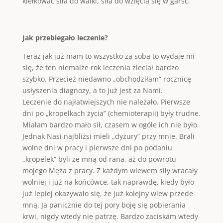
kiełkować siła do walki, siła do wzięcia się w garść.
Jak przebiegało leczenie?
Teraz jak już mam to wszystko za sobą to wydaje mi
się, że ten niemalże rok leczenia zleciał bardzo
szybko. Przecież niedawno „obchodziłam” rocznicę
usłyszenia diagnozy, a to już jest za Nami.
Leczenie do najłatwiejszych nie należało. Pierwsze
dni po „kropelkach życia” (chemioterapii) były trudne.
Miałam bardzo mało sił, czasem w ogóle ich nie było.
Jednak Nasi najbliżsi mieli „dyżury” przy mnie. Brali
wolne dni w pracy i pierwsze dni po podaniu
„kropelek” byli ze mną od rana, aż do powrotu
mojego Męża z pracy. Z każdym wlewem siły wracały
wolniej i już na końcówce, tak naprawdę, kiedy było
już lepiej okazywało się, że już kolejny wlew przede
mną. Ja panicznie do tej pory boję się pobierania
krwi, nigdy wtedy nie patrzę. Bardzo zaciskam wtedy