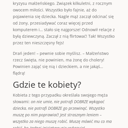
kryzysu małżeńskiego. Związek kilkuletni, z rocznym
owocem miłości. Wszystko było fajnie, aż do
pojawienia się dziecka. Nagle mąż zaczął odcinać się
od żony, przesiadywać coraz więcej przed
komputerem i… stało się najgorsze! Odnowił relacje z
byłą dziewczyną. Zaczął z nią flirtować! Tak! Wszystko
przez ten nieszczęsny fejs!
Drań jeden! – pewnie sobie myślisz. – Małżeństwo
rzecz święta, nie powinien, ma żonę do cholery!
Powinien zająć się nią i dzieckiem, a nie jakąś…
flądrą!
Gdzie te kobiety?
Kobieta z tego przypadku określała swojego męża
słowami:
on nie umie, nie potrafi DOBRZE wykąpać
dziecka, nie potrafi DOBRZE go przewinąć. Wszystko
muszę po nim poprawiać! Jest strasznym leniem –
wszystko za niego muszę robić. Muszę mówić mu co ma
robić, bo żadnej inicjatywy nie wykazuje!