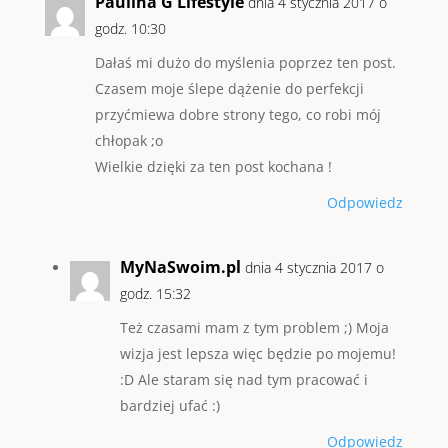
Paulina G Lifestyle
dnia 4 stycznia 2017 o
godz. 10:30
Dałaś mi dużo do myślenia poprzez ten post.
Czasem moje ślepe dążenie do perfekcji
przyćmiewa dobre strony tego, co robi mój
chłopak ;o
Wielkie dzięki za ten post kochana !
Odpowiedz
MyNaSwoim.pl
dnia 4 stycznia 2017 o
godz. 15:32
Też czasami mam z tym problem ;) Moja
wizja jest lepsza więc będzie po mojemu!
:D Ale staram się nad tym pracować i
bardziej ufać :)
Odpowiedz