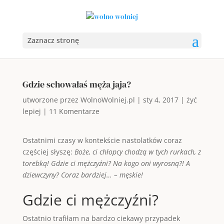
Zaznacz stronę
Gdzie schowałaś męża jaja?
utworzone przez
WolnoWolniej.pl
|
sty 4, 2017
|
żyć
lepiej
|
11 Komentarze
Ostatnimi czasy w kontekście nastolatków coraz
częściej słyszę:
Boże, ci chłopcy chodzą w tych rurkach, z
torebką! Gdzie ci mężczyźni? Na kogo oni wyrosną?! A
dziewczyny? Coraz bardziej… – męskie!
Gdzie ci mężczyźni?
Ostatnio trafiłam na bardzo ciekawy przypadek