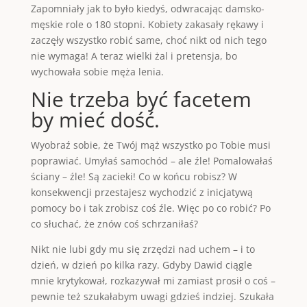
Zapomniały jak to było kiedyś, odwracając damsko-
męskie role o 180 stopni. Kobiety zakasały rękawy i
zaczęły wszystko robić same, choć nikt od nich tego
nie wymaga! A teraz wielki żal i pretensja, bo
wychowała sobie męża lenia.
Nie trzeba być facetem
by mieć dość.
Wyobraź sobie, że Twój mąż wszystko po Tobie musi
poprawiać. Umyłaś samochód – ale źle! Pomalowałaś
ściany – źle! Są zacieki! Co w końcu robisz? W
konsekwencji przestajesz wychodzić z inicjatywą
pomocy bo i tak zrobisz coś źle. Więc po co robić? Po
co słuchać, że znów coś schrzaniłaś?
Nikt nie lubi gdy mu się zrzędzi nad uchem – i to
dzień, w dzień po kilka razy. Gdyby Dawid ciągle
mnie krytykował, rozkazywał mi zamiast prosił o coś –
pewnie też szukałabym uwagi gdzieś indziej. Szukała