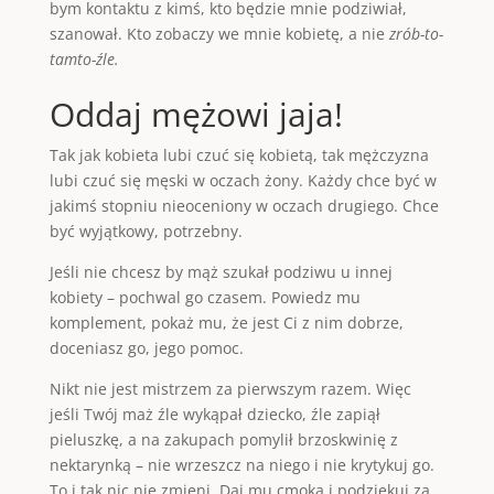
bym kontaktu z kimś, kto będzie mnie podziwiał,
szanował. Kto zobaczy we mnie kobietę, a nie
zrób-to-
tamto-źle.
Oddaj mężowi jaja!
Tak jak kobieta lubi czuć się kobietą, tak mężczyzna
lubi czuć się męski w oczach żony. Każdy chce być w
jakimś stopniu nieoceniony w oczach drugiego. Chce
być wyjątkowy, potrzebny.
Jeśli nie chcesz by mąż szukał podziwu u innej
kobiety – pochwal go czasem. Powiedz mu
komplement, pokaż mu, że jest Ci z nim dobrze,
doceniasz go, jego pomoc.
Nikt nie jest mistrzem za pierwszym razem. Więc
jeśli Twój maż źle wykąpał dziecko, źle zapiął
pieluszkę, a na zakupach pomylił brzoskwinię z
nektarynką – nie wrzeszcz na niego i nie krytykuj go.
To i tak nic nie zmieni. Daj mu cmoka i podziękuj za