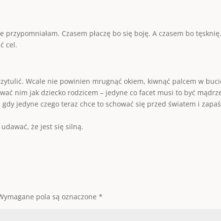
e przypomniałam. Czasem płaczę bo się boję. A czasem bo tęsknię. A
ć cel.
rzytulić. Wcale nie powinien mrugnąć okiem, kiwnąć palcem w buci
ać nim jak dziecko rodzicem – jedyne co facet musi to być mądrze
ł, gdy jedyne czego teraz chce to schować się przed światem i zapa
 udawać, że jest się silną.
Wymagane pola są oznaczone
*