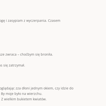
 mogę i zasypiam z wyczerpania. Czasem
ze zwraca – choćbym się broniła.
s się zatrzymał.
oglądając zza dłoni jednym okiem, czy idzie do
. By moje było na wierzchu.
i. Z wielkim bukietem kwiatów.