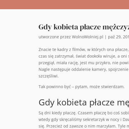
Gdy kobieta płacze mężczy
utworzone przez
WolnoWolniej.pl
|
paź 29, 20
Znacie te kadry z filmów, w których ona płacze
czas się zatrzymał, świat dookoła wiruje, a oni
przegiął, miała rację, jest mu przykro, nie pow
Nagle następuje oddalenie kamery, spojrzenie n
szczęśliwi.
Tak powinno być – pytam, może stwierdzam.
Gdy kobieta płacze m
Są dni kiedy płaczę. Czasem płaczę bo coś sob
wtedy gdy skręcaliśmy sekretarzyk w nocy i Da
się. Przecież od zawsze o nim marzyłam. Tyle 