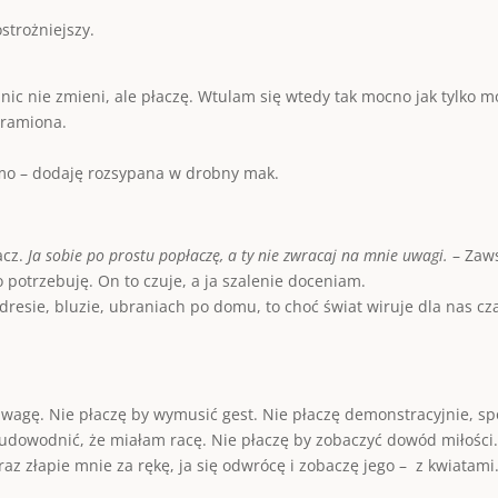
ostrożniejszy.
 nic nie zmieni, ale płaczę. Wtulam się wtedy tak mocno jak tylko
 ramiona.
amo – dodaję rozsypana w drobny mak.
acz.
Ja sobie po prostu popłaczę, a ty nie zwracaj na mnie uwagi.
– Zaws
o potrzebuję. On to czuje, a ja szalenie doceniam.
 dresie, bluzie, ubraniach po domu, to choć świat wiruje dla nas cza
 uwagę. Nie płaczę by wymusić gest. Nie płaczę demonstracyjnie, sp
y udowodnić, że miałam racę. Nie płaczę by zobaczyć dowód miłości
az złapie mnie za rękę, ja się odwrócę i zobaczę jego – z kwiatam