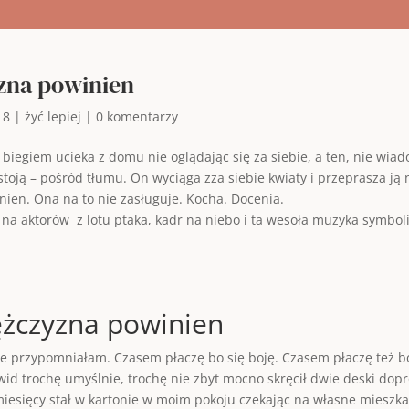
zna powinien
18
|
żyć lepiej
|
0 komentarzy
, biegiem ucieka z domu nie oglądając się za siebie, a ten, nie wia
 stoją – pośród tłumu. On wyciąga zza siebie kwiaty i przeprasza ją
inien. Ona na to nie zasługuje. Kocha. Docenia.
a aktorów z lotu ptaka, kadr na niebo i ta wesoła muzyka symbolizuj
ężczyzna powinien
ie przypomniałam. Czasem płaczę bo się boję. Czasem płaczę też bo
wid trochę umyślnie, trochę nie zbyt mocno skręcił dwie deski dop
miesięcy stał w kartonie w moim pokoju czekając na własne mieszka