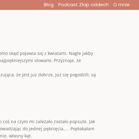
Blog
Podcast Złap oddech
O mnie
domo skąd pojawia się z kwiatami. Nagle jakby
 najpiękniejszymi słowami. Przyznaje, że
ąca, że jest już dobrze, już się pogodzili, są
 coś na czym mi zależało zostało popsute. Jak
rowadzając do jednej pęknięcia… . Popłakałam
nie, własny kąt.