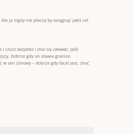
le ja nigdy nie płaczę by osiągnąć jakiś cel.
e i
rzucić wszystko i choć się całować
. Jeśli
jszy. Dobrze gdy on stawia granice.
ść w sen zimowy – dobrze gdy facet jest, choć