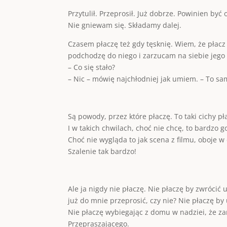
Przytulił. Przeprosił. Już dobrze. Powinien być 
Nie gniewam się. Składamy dalej.
Czasem płaczę też gdy tęsknię. Wiem, że płacz
podchodzę do niego i zarzucam na siebie jego
– Co się stało?
– Nic – mówię najchłodniej jak umiem. – To s
Są powody, przez które płaczę. To taki cichy pł
I w takich chwilach, choć nie chcę, to bardzo g
Choć nie wygląda to jak scena z filmu, oboje w
Szalenie tak bardzo!
Ale ja nigdy nie płaczę. Nie płaczę by zwrócić
już do mnie przeprosić, czy nie? Nie płaczę b
Nie płaczę wybiegając z domu w nadziei, że zar
Przepraszającego.