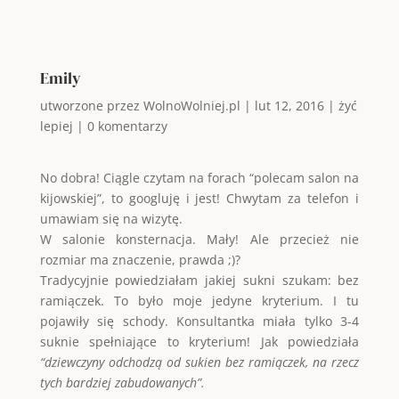
Emily
utworzone przez
WolnoWolniej.pl
|
lut 12, 2016
|
żyć
lepiej
|
0 komentarzy
No dobra! Ciągle czytam na forach “polecam salon na
kijowskiej”, to googluję i jest! Chwytam za telefon i
umawiam się na wizytę.
W salonie konsternacja. Mały! Ale przecież nie
rozmiar ma znaczenie, prawda ;)?
Tradycyjnie powiedziałam jakiej sukni szukam: bez
ramiączek. To było moje jedyne kryterium. I tu
pojawiły się schody. Konsultantka miała tylko 3-4
suknie spełniające to kryterium! Jak powiedziała
“dziewczyny odchodzą od sukien bez ramiączek, na rzecz
tych bardziej zabudowanych”.