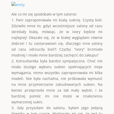
Ale co mi się spodobało w tym salonie:
1. Pani zaproponowała mi białą suknię. Czystą biel.
Zdziwiło mnie to, gdyż wcześniejsze salony od razu
skreślały białą, mówiąc, że w ivory będzie mi
najlepiej! Okazało się, że w białej wyglądam równie
dobrze! I tu zastanawiam się, dlaczego inne salony
od razu odrzuciły biel?! Czyżby “ivory” brzmiało
modniej i miało mnie bardziej zachęcić do zakupu?
2. Konsultantka była bardzo sympatyczna. Choć nie
miała dużego wyboru sukien spełniających moje
wymagania, mimo wszystko zaproponowała mi kilka
modeli. Nie była nachalna, nie próbowała wymusić
na mnie przymierzanie zabudowanych sukien. Na
koniec przeprosiła mnie za tak mały wybór, i że
bardziej pomóc mi nie może w znalezieniu
wymarzonej sukni.
3. Gdy przyszłam do salonu, byłam jego jedyną
klientką w tym czasie. Wydawało mi się, że jest tu