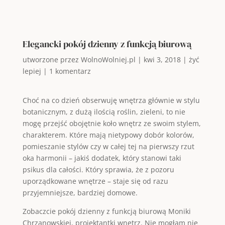
Elegancki pokój dzienny z funkcją biurową
utworzone przez
WolnoWolniej.pl
|
kwi 3, 2018
|
żyć
lepiej
|
1 komentarz
Choć na co dzień obserwuję wnętrza głównie w stylu
botanicznym, z dużą ilością roślin, zieleni, to nie
mogę przejść obojętnie koło wnętrz ze swoim stylem,
charakterem. Które mają nietypowy dobór kolorów,
pomieszanie stylów czy w całej tej na pierwszy rzut
oka harmonii – jakiś dodatek, który stanowi taki
psikus dla całości. Który sprawia, że z pozoru
uporządkowane wnętrze – staje się od razu
przyjemniejsze, bardziej domowe.
Zobaczcie pokój dzienny z funkcją biurową Moniki
Chrzanowskiej, projektantki wnętrz. Nie mogłam nie