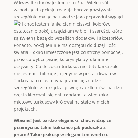
W kwestii kolorów jestem ostrożna. Wiele osób
wchodząc do pokoju reaguje bardzo pozytywnie,
szczególnie mając na uwadze jego poprzedni wygląd
I choć jestem fanką ciemniejszych kolorów,
ostatecznie pokój urządziłam w bieli i szarości, które
są świetną bazą do wszelkich dodatków i akcesoriów.
Ponadto, pokój ten nie ma dostępu do dużej ilości
światła – okno umieszczone jest od strony północnej,
przez co wybór jasnej kolorystyki był dla mnie
oczywisty. Co do żółci i turkusu, niestety fanką żółci
nie jestem – toleruję ją jedynie w postaci kwiatów.
Turkus natomiast chyba już mi się znudził,
szczególnie, że urządzając wnętrza klientów, bardzo
często kierowali się oni trendami, a więc kolor
miętowy, turkusowy królował na stałe w moich
projektach.
Właśnie! Jest bardzo elegancki, choć widzę, że
przemyciłaś takie kuksańce jak poduszka z
jeżami! Takie psikusy w eleganckim wnętrzu.