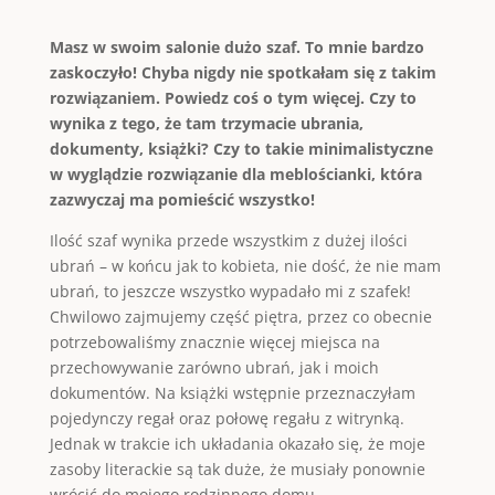
Masz w swoim salonie dużo szaf. To mnie bardzo
zaskoczyło! Chyba nigdy nie spotkałam się z takim
rozwiązaniem. Powiedz coś o tym więcej. Czy to
wynika z tego, że tam trzymacie ubrania,
dokumenty, książki? Czy to takie minimalistyczne
w wyglądzie rozwiązanie dla meblościanki, która
zazwyczaj ma pomieścić wszystko!
Ilość szaf wynika przede wszystkim z dużej ilości
ubrań – w końcu jak to kobieta, nie dość, że nie mam
ubrań, to jeszcze wszystko wypadało mi z szafek!
Chwilowo zajmujemy część piętra, przez co obecnie
potrzebowaliśmy znacznie więcej miejsca na
przechowywanie zarówno ubrań, jak i moich
dokumentów. Na książki wstępnie przeznaczyłam
pojedynczy regał oraz połowę regału z witrynką.
Jednak w trakcie ich układania okazało się, że moje
zasoby literackie są tak duże, że musiały ponownie
wrócić do mojego rodzinnego domu.