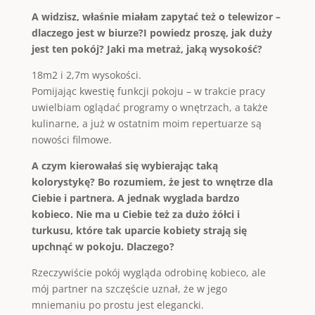
A widzisz, właśnie miałam zapytać też o telewizor –
dlaczego jest w biurze?I powiedz proszę, jak duży
jest ten pokój? Jaki ma metraż, jaką wysokość?
18m2 i 2,7m wysokości.
Pomijając kwestię funkcji pokoju – w trakcie pracy
uwielbiam oglądać programy o wnętrzach, a także
kulinarne, a już w ostatnim moim repertuarze są
nowości filmowe.
A czym kierowałaś się wybierając taką
kolorystykę? Bo rozumiem, że jest to wnętrze dla
Ciebie i partnera. A jednak wyglada bardzo
kobieco. Nie ma u Ciebie też za dużo żółci i
turkusu, które tak uparcie kobiety strają się
upchnąć w pokoju. Dlaczego?
Rzeczywiście pokój wygląda odrobinę kobieco, ale
mój partner na szczęście uznał, że w jego
mniemaniu po prostu jest elegancki.