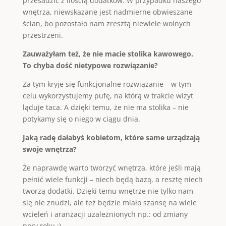
przesadzić z ilością dodatków. W przypadku naszego
wnętrza, niewskazane jest nadmierne obwieszane
ścian, bo pozostało nam zresztą niewiele wolnych
przestrzeni.
Zauważyłam też, że nie macie stolika kawowego.
To chyba dość nietypowe rozwiązanie?
Za tym kryje się funkcjonalne rozwiązanie – w tym
celu wykorzystujemy pufę, na którą w trakcie wizyt
ląduje taca. A dzięki temu, że nie ma stolika – nie
potykamy się o niego w ciągu dnia.
Jaką radę dałabyś kobietom, które same urządzają
swoje wnętrza?
Że naprawdę warto tworzyć wnętrza, które jeśli mają
pełnić wiele funkcji – niech będą bazą, a resztę niech
tworzą dodatki. Dzięki temu wnętrze nie tylko nam
się nie znudzi, ale też będzie miało szansę na wiele
wcieleń i aranżacji uzależnionych np.: od zmiany
pory roku :).