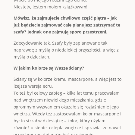
Niestety, jestem molem książkowym!
Mówisz, że zajmujecie chwilowo część piętra – jak
już będziecie zajmować całe planujesz zatrzymać te
szafy? Jednak one zajmują sporo przestrzeni.
Zdecydowanie tak. Szafy były zaplanowane tak
naprawdę z myślą o niedalekiej przyszłości, a więc z
myślą o dzieciach.
W jakim kolorze są Wasze ściany?
Ściany są w kolorze kremu mascarpone, a więc jest to
lżejsza wersja ecru.
To też był celowy zabieg – kilka lat temu pracowałam
nad wnętrzem niewielkiego mieszkania, gdzie
ogromnym wyzwaniem okazało się rozjaśnienie jego
wnętrza. Wtedy też zastosowałam kolor mascarpone i
był to strzał w dziesiątkę – kolor, który użyłam
również u siebie, ociepla wnętrze i sprawia, że nawet
w pochmurne dni może być przyjemnie.