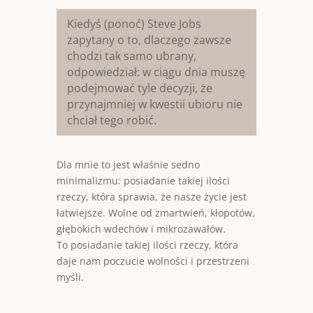
Kiedyś (ponoć) Steve Jobs
zapytany o to, dlaczego zawsze
chodzi tak samo ubrany,
odpowiedział: w ciągu dnia muszę
podejmować tyle decyzji, że
przynajmniej w kwestii ubioru nie
chciał tego robić.
Dla mnie to jest właśnie sedno
minimalizmu: posiadanie takiej ilości
rzeczy, która sprawia, że nasze życie jest
łatwiejsze. Wolne od zmartwień, kłopotów,
głębokich wdechów i mikrozawałów.
To posiadanie takiej ilości rzeczy, która
daje nam poczucie wolności i przestrzeni
myśli.