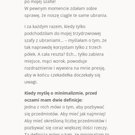
po mojej szafie!
W pewnym momencie zdałam sobie
sprawę, że noszę ciągle te same ubrania.
I za każdym razem, kiedy tylko
podchodziłam do mojej trzydrzwiowej
szafy z ubraniami… – myślałam o tym, że
tak naprawdę korzystam tylko z trzech
półek. A cała reszta? Ech… tylko zabiera
miejsce, mąci wzrok, powoduje
rozdrażnienie i wywiera na mnie presję,
aby w końcu czekadełka doczekały się
uwagi.
Kiedy myślę o minimalizmie, przed
oczami mam dwie definicje:
Jedna z nich mówi o tym, aby pozbywać
się przedmiotów. Aby mieć jak najmniej!
Aby mieć określoną liczbę przedmiotów i
pozbywać się coraz większej ilości rzeczy.
Ta definicja mówi o tym, że minimalizm to