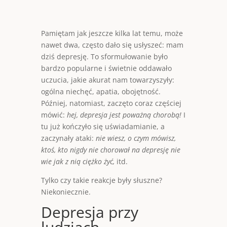
Pamiętam jak jeszcze kilka lat temu, może
nawet dwa, często dało się usłyszeć: mam
dziś depresję. To sformułowanie było
bardzo popularne i świetnie oddawało
uczucia, jakie akurat nam towarzyszyły:
ogólna niechęć, apatia, obojętność.
Później, natomiast, zaczęto coraz częściej
mówić:
hej, depresja jest poważną chorobą!
I
tu już kończyło się uświadamianie, a
zaczynały ataki:
nie wiesz, o czym mówisz,
ktoś, kto nigdy nie chorował na depresję nie
wie jak z nią ciężko żyć,
itd.
Tylko czy takie reakcje były słuszne?
Niekoniecznie.
Depresja przy