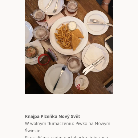
Knajpa Plzeňka Nový Svět
W wolnym tłumaczeniu: Piwko na Nowym
Świecie.
Przyszliśmy zanim nastał w knajpie ruch.