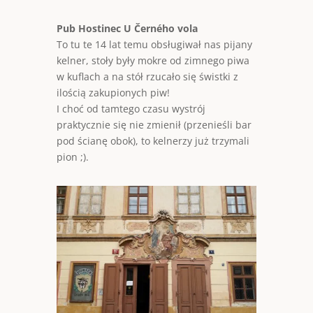
Pub Hostinec U Černého vola
To tu te 14 lat temu obsługiwał nas pijany
kelner, stoły były mokre od zimnego piwa
w kuflach a na stół rzucało się świstki z
ilością zakupionych piw!
I choć od tamtego czasu wystrój
praktycznie się nie zmienił (przenieśli bar
pod ścianę obok), to kelnerzy już trzymali
pion ;).