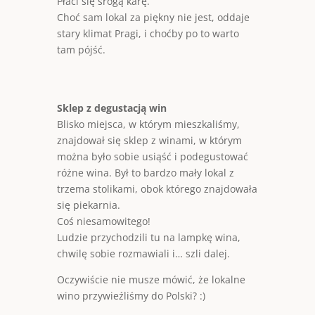
Płaci się srogą karę.
Choć sam lokal za piękny nie jest, oddaje
stary klimat Pragi, i choćby po to warto
tam pójść.
Sklep z degustacją win
Blisko miejsca, w którym mieszkaliśmy,
znajdował się sklep z winami, w którym
można było sobie usiąść i podegustować
różne wina. Był to bardzo mały lokal z
trzema stolikami, obok którego znajdowała
się piekarnia.
Coś niesamowitego!
Ludzie przychodzili tu na lampkę wina,
chwilę sobie rozmawiali i… szli dalej.
Oczywiście nie musze mówić, że lokalne
wino przywieźliśmy do Polski? :)