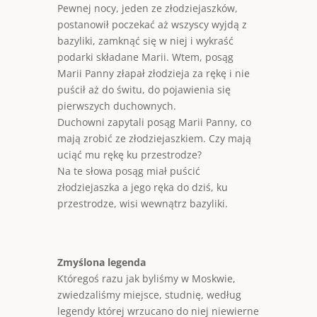
Pewnej nocy, jeden ze złodziejaszków,
postanowił poczekać aż wszyscy wyjdą z
bazyliki, zamknąć się w niej i wykraść
podarki składane Marii. Wtem, posąg
Marii Panny złapał złodzieja za rękę i nie
puścił aż do świtu, do pojawienia się
pierwszych duchownych.
Duchowni zapytali posąg Marii Panny, co
mają zrobić ze złodziejaszkiem. Czy mają
uciąć mu rękę ku przestrodze?
Na te słowa posąg miał puścić
złodziejaszka a jego ręka do dziś, ku
przestrodze, wisi wewnątrz bazyliki.
Zmyślona legenda
Któregoś razu jak byliśmy w Moskwie,
zwiedzaliśmy miejsce, studnię, według
legendy której wrzucano do niej niewierne