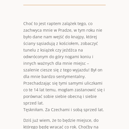
Choć to jest raptem zalążek tego, co
zachwyca mnie w Pradze, w tym roku nie
było dane nam wejść do knajpy, której
ściany sąsiadują z kościołem, zobaczyć
tunelu z książek czy jeźdźca na
odwróconym do góry nogami koniu i
innych ważnych dla mnie miejsc –
szalenie ciesze się z tego wyjazdu! Był on
dla mnie bardzo sentymentalny.
Przechadzając się tymi samymi uliczkami
co te 14 lat temu, mogłam zastanowić się i
porównać sobie siebie obecną i siebie
sprzed lat.
Tęskniłam. Za Czechami i sobą sprzed lat.
Dziś już wiem, że to będzie miejsce, do
którego będę wracać co rok. Choćby na