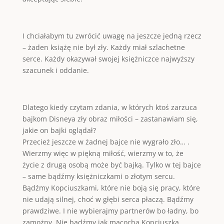
I chciałabym tu zwrócić uwagę na jeszcze jedną rzecz
– żaden książę nie był zły. Każdy miał szlachetne
serce. Każdy okazywał swojej księżniczce najwyższy
szacunek i oddanie.
Dlatego kiedy czytam zdania, w których ktoś zarzuca
bajkom Disneya zły obraz miłości – zastanawiam się,
jakie on bajki oglądał?
Przecież jeszcze w żadnej bajce nie wygrało zło… .
Wierzmy więc w piękną miłość, wierzmy w to, że
życie z drugą osobą może być bajką. Tylko w tej bajce
– same bądźmy księżniczkami o złotym sercu.
Bądźmy Kopciuszkami, które nie boją się pracy, które
nie udają silnej, choć w głębi serca płaczą. Bądźmy
prawdziwe. I nie wybierajmy partnerów bo ładny, bo
zamożny. Nie bądźmy jak macocha Kopciuszka.