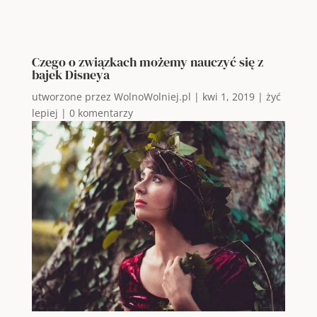
Czego o związkach możemy nauczyć się z
bajek Disneya
utworzone przez
WolnoWolniej.pl
|
kwi 1, 2019
|
żyć
lepiej
|
0 komentarzy