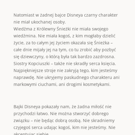
Natomiast w żadnej bajce Disneya czarny charakter
nie miał ukochanej osoby.
Wiedźma z Królewny Śnieżki nie miała swojego
wiedźmina. Nie miała kogoś, z kim mogłaby dzielić
życie, za to całym jej życiem okazała się Śnieżka –
całe dnie mijały jej na tym, co tu zrobić aby pozbyć
się dziewczyny, o którą była tak bardzo zazdrosna.
Siostry Kopciuszki – także nie skradły serca księcia.
Najpiękniejsze stroje nie zakryją tego, kim jesteśmy
naprawdę. Nie ukryjemy paskudnego charakteru ani
markowymi ciuchami, ani drogimi kosmetykami.
Bajki Disneya pokazały nam, że żadna miłość nie
przychodzi łatwo. Nie można stworzyć dobrego
związku – nie będąc dobrą osobą. Nie skradniemy
czyjegoś serca udając kogoś, kim nie jesteśmy. Nie
akceptując siebie.