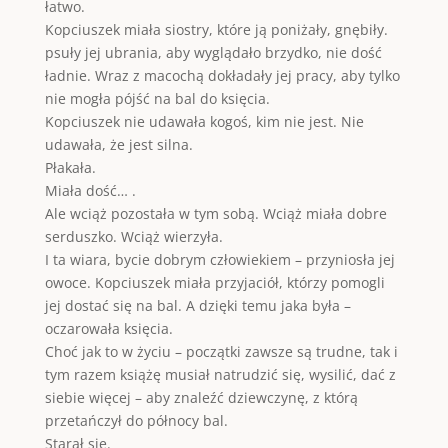
łatwo.
Kopciuszek miała siostry, które ją poniżały, gnębiły.
psuły jej ubrania, aby wyglądało brzydko, nie dość
ładnie. Wraz z macochą dokładały jej pracy, aby tylko
nie mogła pójść na bal do księcia.
Kopciuszek nie udawała kogoś, kim nie jest. Nie
udawała, że jest silna.
Płakała.
Miała dość… .
Ale wciąż pozostała w tym sobą. Wciąż miała dobre
serduszko. Wciąż wierzyła.
I ta wiara, bycie dobrym człowiekiem – przyniosła jej
owoce. Kopciuszek miała przyjaciół, którzy pomogli
jej dostać się na bal. A dzięki temu jaka była –
oczarowała księcia.
Choć jak to w życiu – początki zawsze są trudne, tak i
tym razem książę musiał natrudzić się, wysilić, dać z
siebie więcej – aby znaleźć dziewczynę, z którą
przetańczył do północy bal.
Starał się.