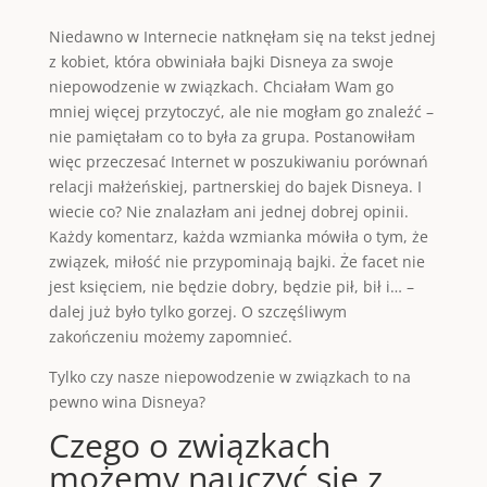
Niedawno w Internecie natknęłam się na tekst jednej
z kobiet, która obwiniała bajki Disneya za swoje
niepowodzenie w związkach. Chciałam Wam go
mniej więcej przytoczyć, ale nie mogłam go znaleźć –
nie pamiętałam co to była za grupa. Postanowiłam
więc przeczesać Internet w poszukiwaniu porównań
relacji małżeńskiej, partnerskiej do bajek Disneya. I
wiecie co? Nie znalazłam ani jednej dobrej opinii.
Każdy komentarz, każda wzmianka mówiła o tym, że
związek, miłość nie przypominają bajki. Że facet nie
jest księciem, nie będzie dobry, będzie pił, bił i… –
dalej już było tylko gorzej. O szczęśliwym
zakończeniu możemy zapomnieć.
Tylko czy nasze niepowodzenie w związkach to na
pewno wina Disneya?
Czego o związkach
możemy nauczyć się z