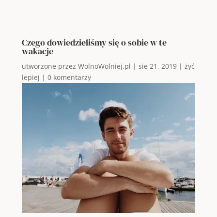
Czego dowiedzieliśmy się o sobie w te
wakacje
utworzone przez
WolnoWolniej.pl
|
sie 21, 2019
|
żyć
lepiej
|
0 komentarzy