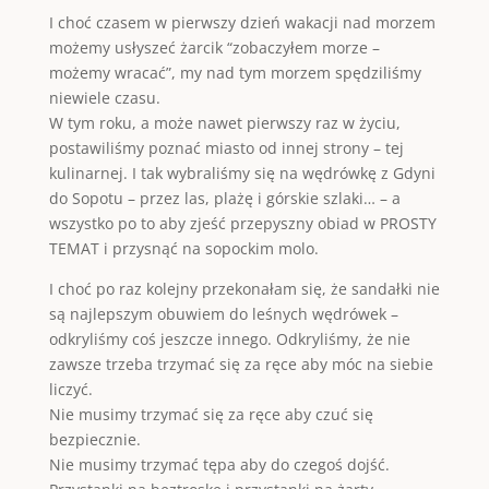
I choć czasem w pierwszy dzień wakacji nad morzem
możemy usłyszeć żarcik “zobaczyłem morze –
możemy wracać”, my nad tym morzem spędziliśmy
niewiele czasu.
W tym roku, a może nawet pierwszy raz w życiu,
postawiliśmy poznać miasto od innej strony – tej
kulinarnej. I tak wybraliśmy się na wędrówkę z Gdyni
do Sopotu – przez las, plażę i górskie szlaki… – a
wszystko po to aby zjeść przepyszny obiad w PROSTY
TEMAT i przysnąć na sopockim molo.
I choć po raz kolejny przekonałam się, że sandałki nie
są najlepszym obuwiem do leśnych wędrówek –
odkryliśmy coś jeszcze innego. Odkryliśmy, że nie
zawsze trzeba trzymać się za ręce aby móc na siebie
liczyć.
Nie musimy trzymać się za ręce aby czuć się
bezpiecznie.
Nie musimy trzymać tępa aby do czegoś dojść.