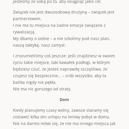
jesteśmy ze sobą po to, aby osiągnąć jakiś cel.
Związek nie jest dwuosobową drużyną – związek jest
partnerstwem.
I nie ma tu miejsca na żadne emocje związane z
rywalizacją.
My dbamy o siebie – a nie szkolimy pod nasz plan,
naszą taktykę, nasz zamysł.
I zrozumieliśmy coś jeszcze: jeśli znajdziesz w swoim
życiu takie miejsce, taki kawałek podłogi, w którym
będziesz czuć, że jesteś naprawdę szczęśliwa, że
czujesz się bezpiecznie… – zrób wszystko, aby ta
bańka nigdy nie pękła.
Nie ma nic gorszego od straty.
Dom
Kiedy planujemy czasy wolny, zawsze staramy się
zostawić kilka dni urlopu na leniwy pobyt w domu.
Nie na darmo mówi się, że nie ma innego miejsca jak