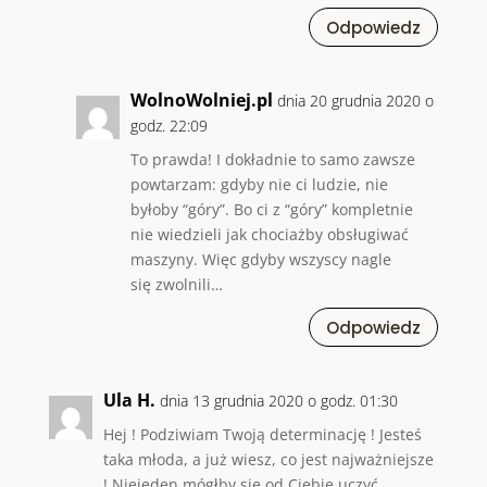
Odpowiedz
WolnoWolniej.pl
dnia 20 grudnia 2020 o
godz. 22:09
To prawda! I dokładnie to samo zawsze
powtarzam: gdyby nie ci ludzie, nie
byłoby “góry”. Bo ci z “góry” kompletnie
nie wiedzieli jak chociażby obsługiwać
maszyny. Więc gdyby wszyscy nagle
się zwolnili…
Odpowiedz
Ula H.
dnia 13 grudnia 2020 o godz. 01:30
Hej ! Podziwiam Twoją determinację ! Jesteś
taka młoda, a już wiesz, co jest najważniejsze
! Niejeden mógłby się od Ciebie uczyć.