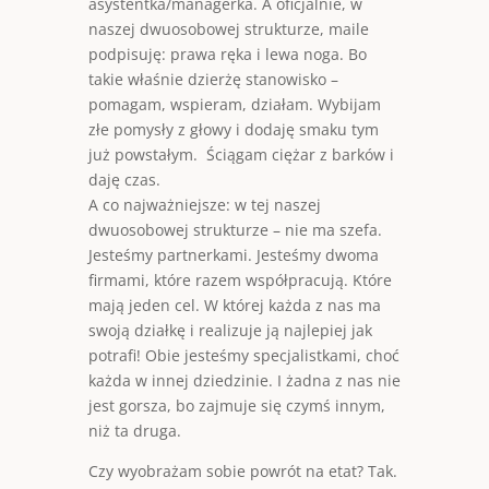
asystentka/managerka. A oficjalnie, w
naszej dwuosobowej strukturze, maile
podpisuję: prawa ręka i lewa noga. Bo
takie właśnie dzierżę stanowisko –
pomagam, wspieram, działam. Wybijam
złe pomysły z głowy i dodaję smaku tym
już powstałym. Ściągam ciężar z barków i
daję czas.
A co najważniejsze: w tej naszej
dwuosobowej strukturze – nie ma szefa.
Jesteśmy partnerkami. Jesteśmy dwoma
firmami, które razem współpracują. Które
mają jeden cel. W której każda z nas ma
swoją działkę i realizuje ją najlepiej jak
potrafi! Obie jesteśmy specjalistkami, choć
każda w innej dziedzinie. I żadna z nas nie
jest gorsza, bo zajmuje się czymś innym,
niż ta druga.
Czy wyobrażam sobie powrót na etat? Tak.