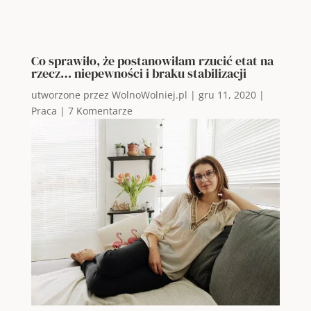
Co sprawiło, że postanowiłam rzucić etat na
rzecz… niepewności i braku stabilizacji
utworzone przez
WolnoWolniej.pl
|
gru 11, 2020
|
Praca
|
7 Komentarze