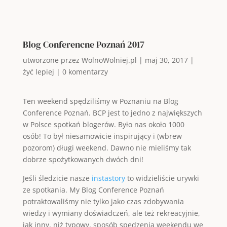
Blog Conferencne Poznań 2017
utworzone przez
WolnoWolniej.pl
|
maj 30, 2017
|
żyć lepiej
|
0 komentarzy
Ten weekend spędziliśmy w Poznaniu na Blog
Conference Poznań. BCP jest to jedno z największych
w Polsce spotkań blogerów. Było nas około 1000
osób! To był niesamowicie inspirujący i (wbrew
pozorom) długi weekend. Dawno nie mieliśmy tak
dobrze spożytkowanych dwóch dni!
Jeśli śledzicie nasze
instastory
to widzieliście urywki
ze spotkania. My Blog Conference Poznań
potraktowaliśmy nie tylko jako czas zdobywania
wiedzy i wymiany doświadczeń, ale też rekreacyjnie,
jak inny, niż typowy, sposób spędzenia weekendu we