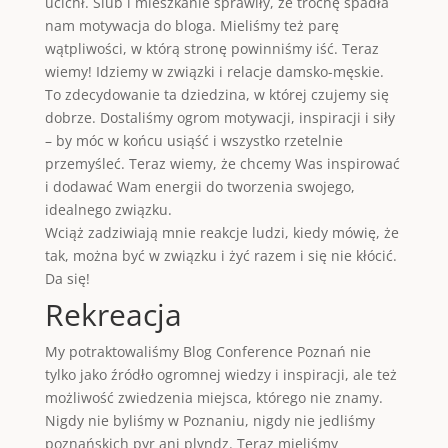
ucichł. Ślub i mieszkanie sprawiły, że trochę spadła
nam motywacja do bloga. Mieliśmy też parę
wątpliwości, w którą stronę powinniśmy iść. Teraz
wiemy! Idziemy w związki i relacje damsko-męskie.
To zdecydowanie ta dziedzina, w której czujemy się
dobrze. Dostaliśmy ogrom motywacji, inspiracji i siły
– by móc w końcu usiąść i wszystko rzetelnie
przemyśleć. Teraz wiemy, że chcemy Was inspirować
i dodawać Wam energii do tworzenia swojego,
idealnego związku.
Wciąż zadziwiają mnie reakcje ludzi, kiedy mówię, że
tak, można być w związku i żyć razem i się nie kłócić.
Da się!
Rekreacja
My potraktowaliśmy Blog Conference Poznań nie
tylko jako źródło ogromnej wiedzy i inspiracji, ale też
możliwość zwiedzenia miejsca, którego nie znamy.
Nigdy nie byliśmy w Poznaniu, nigdy nie jedliśmy
poznańskich pyr ani plyndz. Teraz mieliśmy