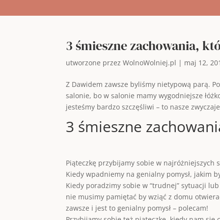
3 śmieszne zachowania, któ
utworzone przez
WolnoWolniej.pl
|
maj 12, 20
Z Dawidem zawsze byliśmy nietypową parą. Pocz
salonie, bo w salonie mamy wygodniejsze łóżko
jesteśmy bardzo szczęśliwi – to nasze zwyczaje
3 śmieszne zachowania
Piąteczkę przybijamy sobie w najróżniejszych 
Kiedy wpadniemy na genialny pomysł, jakim b
Kiedy poradzimy sobie w “trudnej” sytuacji lu
nie musimy pamiętać by wziąć z domu otwierac
zawsze i jest to genialny pomysł – polecam!
Przybijamy sobie też piąteczkę, kiedy nam się