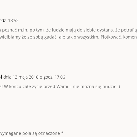
odz. 13:52
oznać m.in. po tym, że ludzie mają do siebie dystans, że potrafią
uwielbiamy że ze sobą gadać, ale tak o wszystkim. Plotkować, kome
l
dnia 13 maja 2018 o godz. 17:06
ze! W końcu całe życie przed Wami – nie można się nudzić :)
Wymagane pola są oznaczone
*