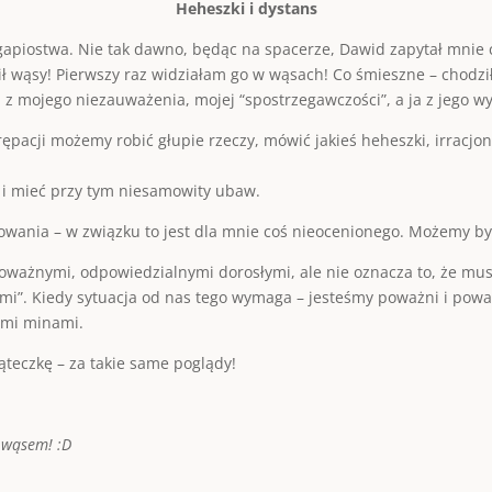
Heheszki i dystans
 gapiostwa. Nie tak dawno, będąc na spacerze, Dawid zapytał mnie c
wąsy! Pierwszy raz widziałam go w wąsach! Co śmieszne – chodził t
 z mojego niezauważenia, mojej “spostrzegawczości”, a ja z jego w
ępacji możemy robić głupie rzeczy, mówić jakieś heheszki, irracjon
i i mieć przy tym niesamowity ubaw.
wania – w związku to jest dla mnie coś nieocenionego. Możemy być
ważnymi, odpowiedzialnymi dorosłymi, ale nie oznacza to, że mus
mi”. Kiedy sytuacja od nas tego wymaga – jesteśmy poważni i pow
ymi minami.
teczkę – za takie same poglądy!
z wąsem! :D