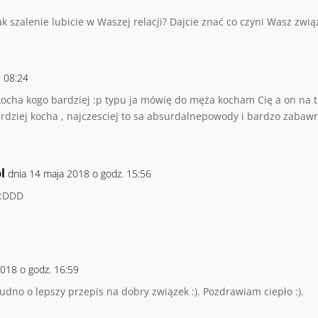
k szalenie lubicie w Waszej relacji? Dajcie znać co czyni Wasz zw
. 08:24
 kocha kogo bardziej :p typu ja mówię do męża kocham Cię a on na to
ardziej kocha , najczesciej to sa absurdalnepowody i bardzo zabaw
l
dnia 14 maja 2018 o godz. 15:56
 :DDD
2018 o godz. 16:59
rudno o lepszy przepis na dobry związek :). Pozdrawiam ciepło :).