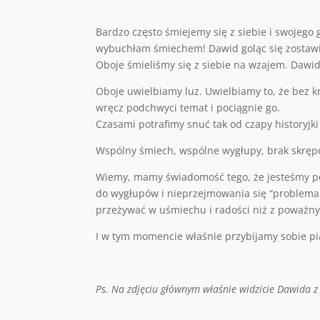
Bardzo często śmiejemy się z siebie i swojego
wybuchłam śmiechem! Dawid goląc się zostawił 
Oboje śmieliśmy się z siebie na wzajem. Dawid
Oboje uwielbiamy luz. Uwielbiamy to, że bez kr
wręcz podchwyci temat i pociągnie go.
Czasami potrafimy snuć tak od czapy historyjk
Wspólny śmiech, wspólne wygłupy, brak skrępo
Wiemy, mamy świadomość tego, że jesteśmy po
do wygłupów i nieprzejmowania się “problema
przeżywać w uśmiechu i radości niż z poważn
I w tym momencie właśnie przybijamy sobie pią
Ps. Na zdjęciu głównym właśnie widzicie Dawida 