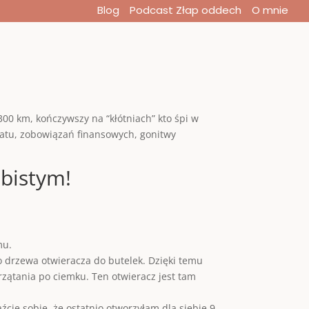
Blog
Podcast Złap oddech
O mnie
00 km, kończywszy na “kłótniach” kto śpi w
tatu, zobowiązań finansowych, gonitwy
ebistym!
mu.
o drzewa otwieracza do butelek. Dzięki temu
zątania po ciemku. Ten otwieracz jest tam
cie sobie, że ostatnio otworzyłam dla siebie 9