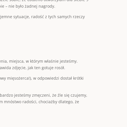
ie – nie było żadnej nagrody.
zyjemne sytuacje, radość z tych samych rzeczy
enia, miejsca, w którym właśnie jesteśmy.
wida zdjęcie, jak ten gotuje rosół.
powy mięsożerca!), w odpowiedzi dostał krótki
 bardzo jesteśmy zmęczeni, że źle się czujemy,
nam mnóstwo radości, chociażby dlatego, że