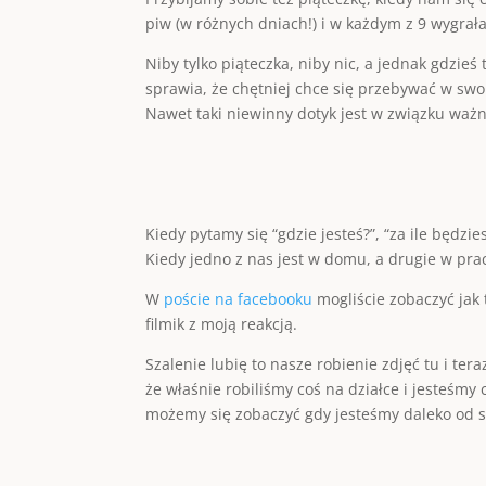
piw (w różnych dniach!) i w każdym z 9 wygrał
Niby tylko piąteczka, niby nic, a jednak gdzie
sprawia, że chętniej chce się przebywać w swoi
Nawet taki niewinny dotyk jest w związku ważn
Kiedy pytamy się “gdzie jesteś?”, “za ile będz
Kiedy jedno z nas jest w domu, a drugie w prac
W
poście na facebooku
mogliście zobaczyć jak 
filmik z moją reakcją.
Szalenie lubię to nasze robienie zdjęć tu i te
że właśnie robiliśmy coś na działce i jesteśmy
możemy się zobaczyć gdy jesteśmy daleko od s