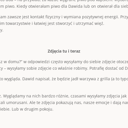
am piwo. Kiedy otwierałam piwo dla Dawida lub on otwierał dla sieb
ś tam zawsze jest kontakt fizyczny i wymiana pozytywnej energii. Pr
m towarzystwie i łatwiej jest stworzyć i utrzymać więź.
y.
Zdjęcia tu i teraz
iesz w domu?” w odpowiedzi często wysyłamy do siebie zdjęcie otocz
y – wysyłamy sobie zdjęcie co właśnie robimy. Potrafię dostać od Da
to wygląda. Dawid napisał, że będzie jadł warzywa z grilla (a to ty
raz. Wyglądamy na nich bardzo różnie, czasami wysyłamy zdjęcia jak
 cali umorusani. Ale te zdjęcia pokazują nas, nasze emocje i dają 
iebie. Lub w drugim pokoju.