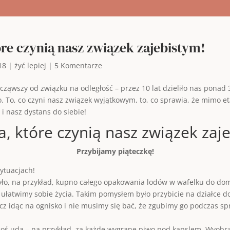
re czynią nasz związek zajebistym!
18
|
żyć lepiej
|
5 Komentarze
ąwszy od związku na odległość – przez 10 lat dzieliło nas ponad 3
. To, co czyni nasz związek wyjątkowym, to, co sprawia, że mimo e
 i nasz dystans do siebie!
, które czynią nasz związek zaj
Przybijamy piąteczkę!
sytuacjach!
yło, na przykład, kupno całego opakowania lodów w wafelku do do
b ułatwimy sobie życia. Takim pomysłem było przybicie na działce d
z idąc na ognisko i nie musimy się bać, że zgubimy go podczas spr
 coś uda – na przykład, za każde wygrane piwo pod kapslem. Wyobraź