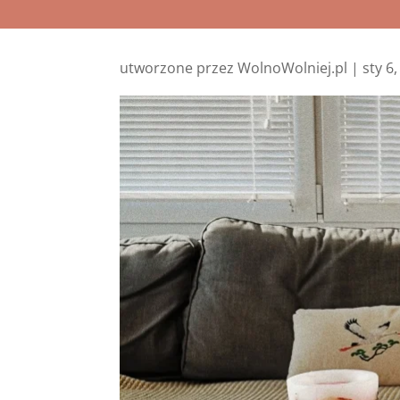
utworzone przez
WolnoWolniej.pl
|
sty 6