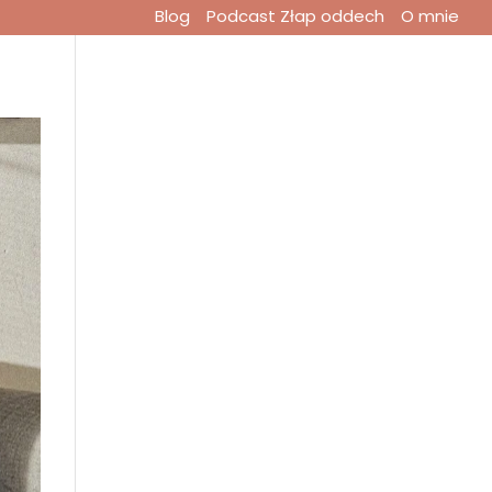
Blog
Podcast Złap oddech
O mnie