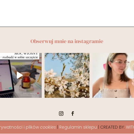
Obserwuj mnie na instagramie
rywatności i plików
cookies
|
Regulamin sklepu
| CREATED BY:
WIT