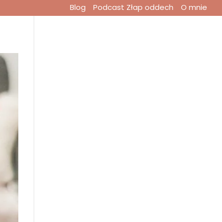
Blog
Podcast Złap oddech
O mnie