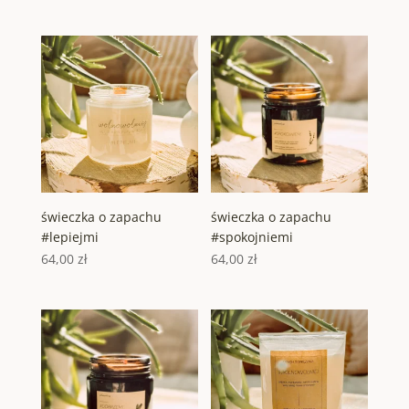
świeczka o zapachu
świeczka o zapachu
#lepiejmi
#spokojniemi
64,00
zł
64,00
zł