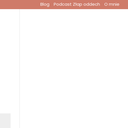
Blog
Podcast Złap oddech
O mnie