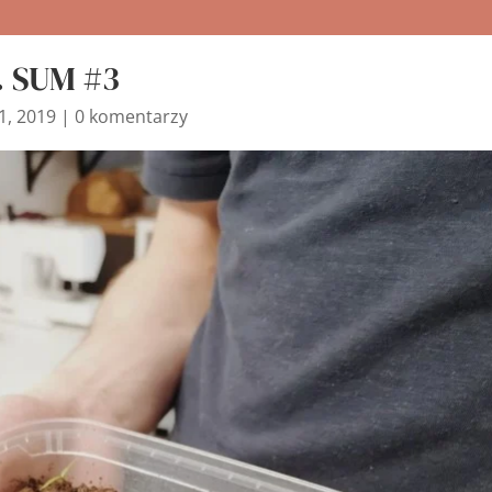
u. SUM #3
1, 2019
|
0 komentarzy