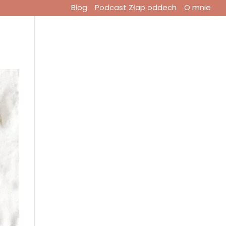
Blog
Podcast Złap oddech
O mnie