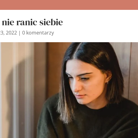
 nie ranic siebie
3, 2022
|
0 komentarzy