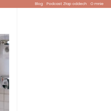
Blog
Podcast Złap oddech
O mnie