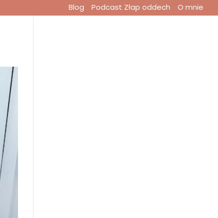
Blog
Podcast Złap oddech
O mnie