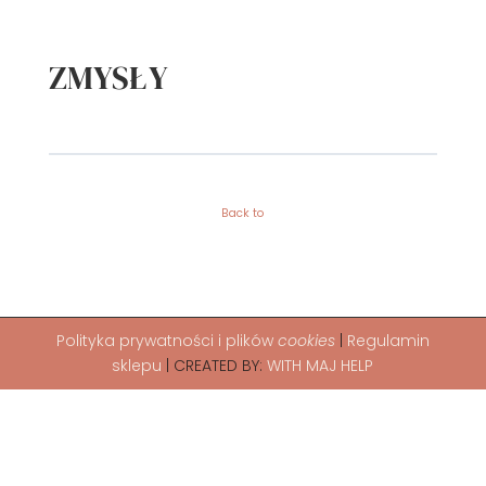
ZMYSŁY
Back to
Polityka
prywatności i plików
cookies
|
Regulamin
sklepu
| CREATED BY:
WITH MAJ HELP