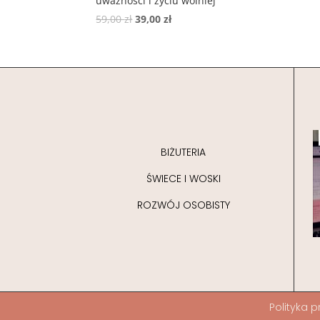
uważności i życiu wolniej
59,00
zł
39,00
zł
BIŻUTERIA
ŚWIECE I WOSKI
ROZWÓJ OSOBISTY
Polityka
p