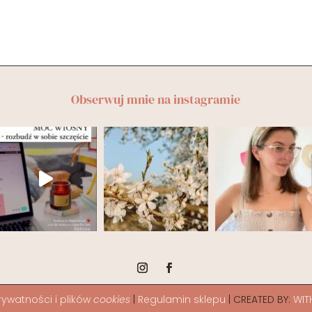
Obserwuj mnie na instagramie
rywatności i plików
cookies
|
Regulamin sklepu
| CREATED BY:
WIT